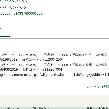
ク
,
パラリンピック
ク,パラリンピック
000000
,
510337600000000
ト
000000
観たい!!』（TJ MOOK） 宝島社 2019.6（所蔵館：中央 請求記
6/5199/2019 資料コード：7112004250）
観たい!!』（TJ MOOK） 宝島社 2019.6（所蔵館：多摩 請求記
6/5408/2019 資料コード：7112207904）
log.library.metro.tokyo.lg.jp/winj/opac/switch-detail.do?lang=ja&bibid=11
ページの先
サイトポリシー
個人情報について
ご意見・お問合わ