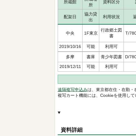
所蔵館
資料区分
所
協力貸
配架日
利用状況
出
行政郷土図
中央
1F東京
T/78
書
2019/10/16
可能
利用可
多摩
書庫
青少年図書
D/780
2019/12/11
可能
利用可
遠隔複写申込み
は、東京都在住・在勤・
複写カート機能には、Cookieを使用し
資料詳細