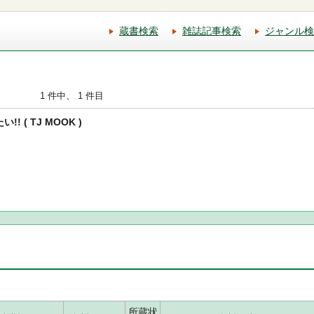
蔵書検索
雑誌記事検索
ジャンル検
1 件中、 1 件目
! ( TJ MOOK )
所蔵状