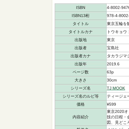
ISBN
4-8002-947
ISBN13桁
978-4-8002
タイトル
東京五輪を観
タイトルカナ
トウキョウ 
出版地
東京
出版者
宝島社
出版者カナ
タカラジマ
出版年
2019.6
ページ数
63p
大きさ
30cm
シリーズ名
TJ MOOK
シリーズ名のルビ等
ティージェ
価格
¥599
東京2020
内容紹介
技の日程・
図、見どこ