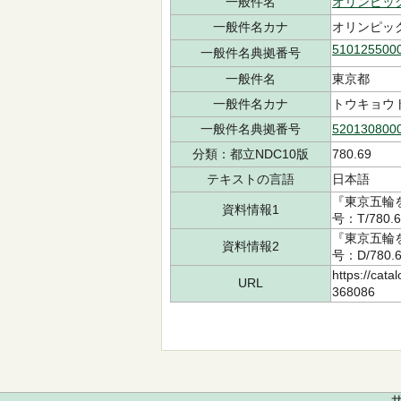
一般件名
オリンピッ
一般件名カナ
オリンピッ
510125500
一般件名典拠番号
一般件名
東京都
一般件名カナ
トウキョウ
一般件名典拠番号
520130800
分類：都立NDC10版
780.69
テキストの言語
日本語
『東京五輪を
資料情報1
号：T/780.
『東京五輪を
資料情報2
号：D/780.
https://cata
URL
368086