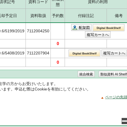
請求記号
資料コード
資料の利用
態
返却予定日
資料取扱
予約数
付録注記
備考
配架図
Digital BookShelf
0.6/5199/2019
7112004250
0
.6/5408/2019
7112207904
Digital BookShelf
0
在学の方からお受けいたします。
ています。申込む際はCookieを有効にしてください。
ページの先