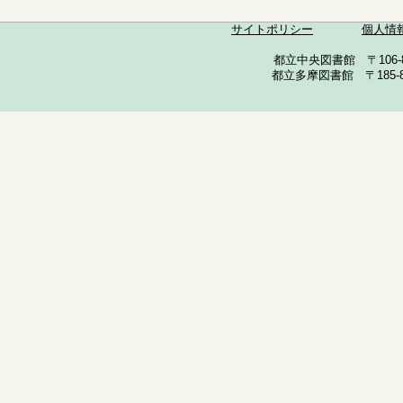
サイトポリシー
個人情
都立中央図書館 〒106-857
都立多摩図書館 〒185-852