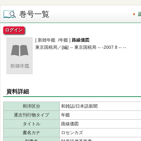
巻号一覧
ログイン
[ 新雑年鑑 /年鑑 ]
路線価図
東京国税局／[編] -- 東京国税局 -- -2007.8 -- --
資料詳細
和洋区分
和雑誌/日本語新聞
逐次刊行物タイプ
年鑑
タイトル
路線価図
書名カナ
ロセンカズ