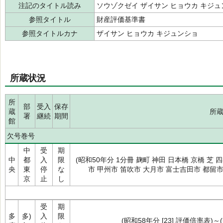
注記のタイトル読み
ソウゾクゼイ ザイサン ヒョウカ キジュ
参照タイトル
財産評価基準書
参照タイトルカナ
ザイサン ヒョウカ キジュンショ
所蔵状況
所
部
受入
保存
蔵
所
署
継続
期間
館
欠号巻号
中
受
期
中
都
入
限
(昭和50年分 1分冊 麹町 神田 日本橋 京橋 芝 四
央
東
停
な
市 甲州市 笛吹市 大月市 富士吉田市 都留市
京
止
し
受
期
多
多)
入
限
(昭和58年分 [23] 評価倍率表)～