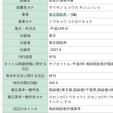
副書名
財産評価基準書
副書名カナ
ザイサン ヒョウカ キジュンショ
著者
東京国税局
／[編]
著者カナ
トウキョウ コクゼイキョク
巻次・年月次
-平成19年分
出版地
東京
出版者
東京国税局
出版年
-2007.8
刊行頻度
年刊
タイトル関連情報に関する
サブタイトル:-平成3年 相続税財産評価
注記
巻次年月次に関する注記
終刊
NDC分類(10版)
345.5
都立基本一般件名
路線価∥東京都,路線価∥千葉県,路線価∥
都立基本一般件名カナ
ロセンカ∥トウキョウト,ロセンカ∥チバケ
ナシケン,チカ
注記のタイトル
相続税財産評価基準