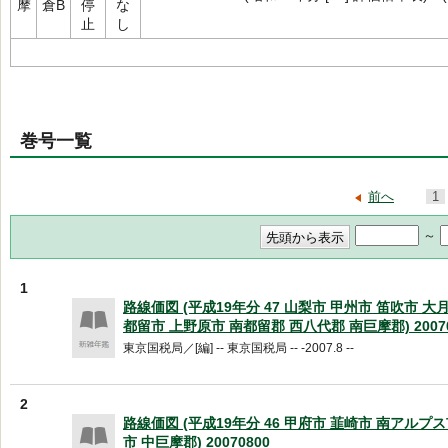
摩
倉B
停
な
止
し
巻号一覧
前へ
1
～
1
路線価図 (平成19年分 47 山梨市 甲州市 笛吹市 
都留市 上野原市 南都留郡 西八代郡 南巨摩郡) 20070
東京国税局／[編] -- 東京国税局 -- -2007.8 --
2
路線価図 (平成19年分 46 甲府市 韮崎市 南アルプ
市 中巨摩郡) 20070800