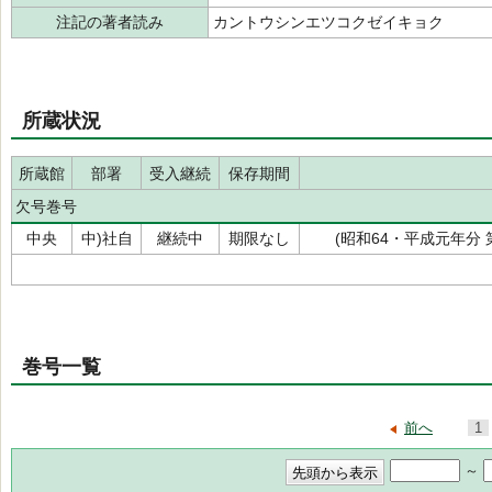
注記の著者読み
カントウシンエツコクゼイキョク
所蔵状況
所蔵館
部署
受入継続
保存期間
欠号巻号
中央
中)社自
継続中
期限なし
(昭和64・平成元年分 第
巻号一覧
前へ
1
～