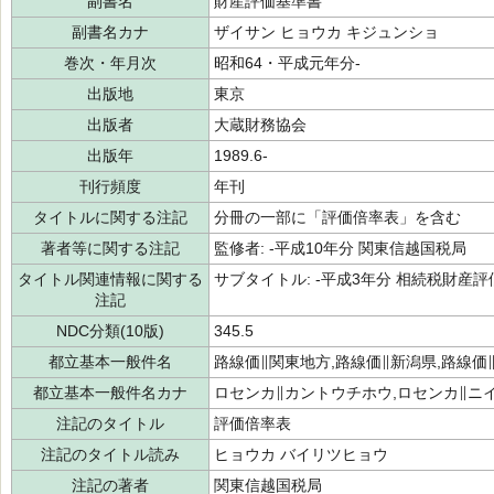
副書名
財産評価基準書
副書名カナ
ザイサン ヒョウカ キジュンショ
巻次・年月次
昭和64・平成元年分-
出版地
東京
出版者
大蔵財務協会
出版年
1989.6-
刊行頻度
年刊
タイトルに関する注記
分冊の一部に「評価倍率表」を含む
著者等に関する注記
監修者: -平成10年分 関東信越国税局
タイトル関連情報に関する
サブタイトル: -平成3年分 相続税財産
注記
NDC分類(10版)
345.5
都立基本一般件名
路線価∥関東地方,路線価∥新潟県,路線価
都立基本一般件名カナ
ロセンカ∥カントウチホウ,ロセンカ∥ニ
注記のタイトル
評価倍率表
注記のタイトル読み
ヒョウカ バイリツヒョウ
注記の著者
関東信越国税局