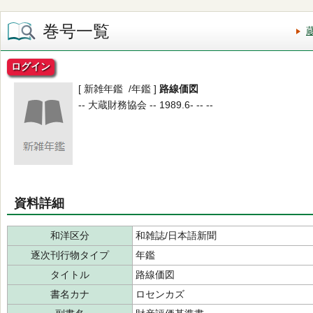
巻号一覧
ログイン
[ 新雑年鑑 /年鑑 ]
路線価図
-- 大蔵財務協会 -- 1989.6- -- --
資料詳細
和洋区分
和雑誌/日本語新聞
逐次刊行物タイプ
年鑑
タイトル
路線価図
書名カナ
ロセンカズ