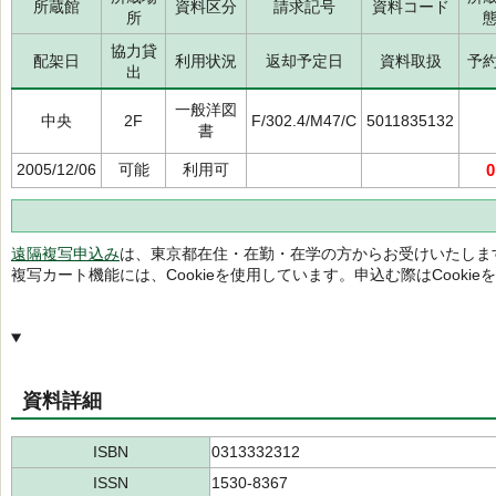
所蔵館
資料区分
請求記号
資料コード
所
協力貸
配架日
利用状況
返却予定日
資料取扱
予
出
一般洋図
中央
2F
F/302.4/M47/C
5011835132
書
2005/12/06
可能
利用可
0
遠隔複写申込み
は、東京都在住・在勤・在学の方からお受けいたしま
複写カート機能には、Cookieを使用しています。申込む際はCooki
資料詳細
ISBN
0313332312
ISSN
1530-8367