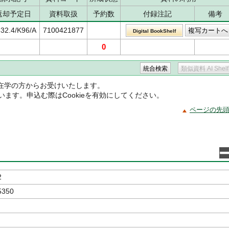
返却予定日
資料取扱
予約数
付録注記
備考
332.4/K96/A
7100421877
Digital BookShelf
0
在学の方からお受けいたします。
ています。申込む際はCookieを有効にしてください。
ページの先
2
5350