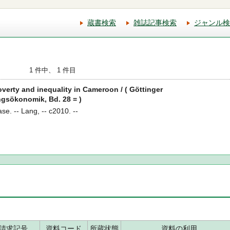
蔵書検索
雑誌記事検索
ジャンル検
1 件中、 1 件目
erty and inequality in Cameroon / ( Göttinger
gsökonomik, Bd. 28 = )
e. -- Lang, -- c2010. --
請求記号
資料コード
所蔵状態
資料の利用