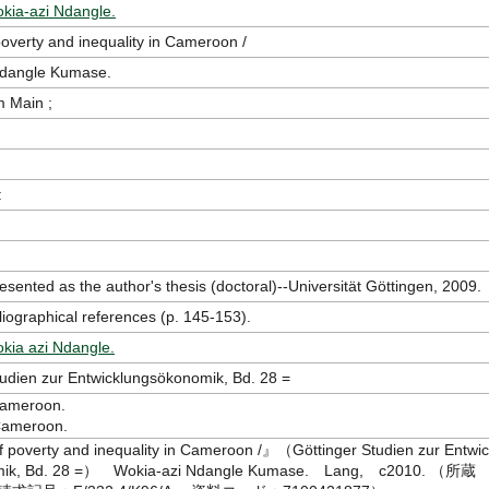
kia-azi Ndangle.
poverty and inequality in Cameroon /
Ndangle Kumase.
m Main ;
:
resented as the author's thesis (doctoral)--Universität Göttingen, 2009.
liographical references (p. 145-153).
ia azi Ndangle.
tudien zur Entwicklungsökonomik, Bd. 28 =
Cameroon.
 Cameroon.
 poverty and inequality in Cameroon /』（Göttinger Studien zur Entwic
mik, Bd. 28 =） Wokia-azi Ndangle Kumase. Lang, c2010. （所蔵