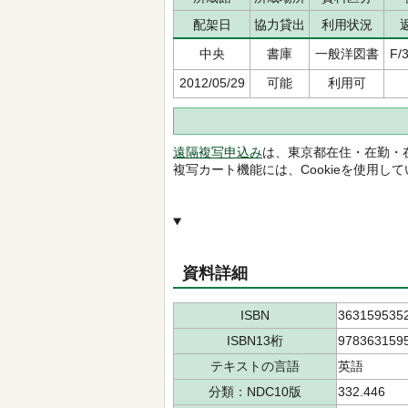
配架日
協力貸出
利用状況
中央
書庫
一般洋図書
F/
2012/05/29
可能
利用可
遠隔複写申込み
は、東京都在住・在勤・
複写カート機能には、Cookieを使用し
資料詳細
ISBN
363159535
ISBN13桁
978363159
テキストの言語
英語
分類：NDC10版
332.446