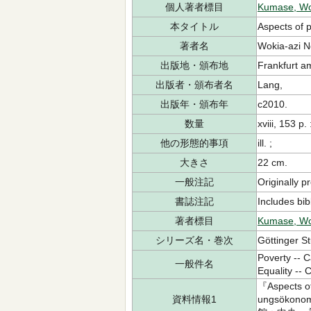
個人著者標目
Kumase, Wo
本タイトル
Aspects of 
著者名
Wokia-azi 
出版地・頒布地
Frankfurt a
出版者・頒布者名
Lang,
出版年・頒布年
c2010.
数量
xviii, 153 p. 
他の形態的事項
ill. ;
大きさ
22 cm.
一般注記
Originally p
書誌注記
Includes bib
著者標目
Kumase, Wok
シリーズ名・巻次
Göttinger S
Poverty -- 
一般件名
Equality --
『Aspects of
資料情報1
ungsökono