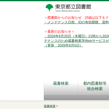
＜図書館からのお知らせ 詳細は以下をク
・メンテナンス日程、IDの有効期限、資
＜最新のお知らせ＞
・2026年8月20日（木曜日）21時から2
テナンスのため蔵書検索等Webサービス
（更新 2026年8月5日）
蔵書検索
都内図書館等
統合検索
蔵書検索
>