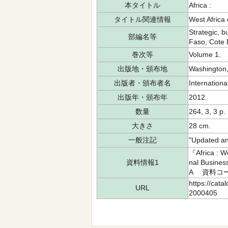
本タイトル
Africa :
タイトル関連情報
West Africa
Strategic, b
部編名等
Faso, Cote 
巻次等
Volume 1.
出版地・頒布地
Washington,
出版者・頒布者名
Internationa
出版年・頒布年
2012.
数量
264, 3, 3 p. 
大きさ
28 cm.
一般注記
"Updated ann
『Africa : W
資料情報1
nal Busin
A 資料コード
https://cata
URL
2000405