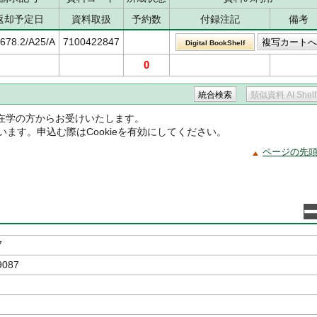
返却予定日
資料取扱
予約数
付録注記
備考
678.2/A25/A
7100422847
Digital BookShelf
0
在学の方からお受けいたします。
ています。申込む際はCookieを有効にしてください。
ページの先
7
9087