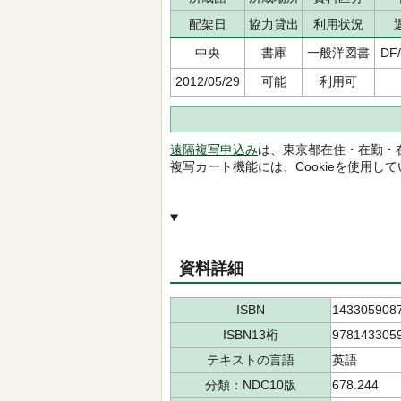
配架日
協力貸出
利用状況
中央
書庫
一般洋図書
DF/
2012/05/29
可能
利用可
遠隔複写申込み
は、東京都在住・在勤・
複写カート機能には、Cookieを使用し
資料詳細
ISBN
143305908
ISBN13桁
978143305
テキストの言語
英語
分類：NDC10版
678.244