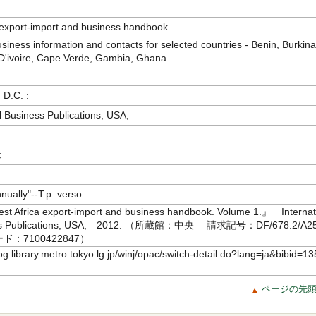
 export-import and business handbook.
usiness information and contacts for selected countries - Benin, Burkina
D'ivoire, Cape Verde, Gambia, Ghana.
 D.C. :
l Business Publications, USA,
;
ually"--T.p. verso.
est Africa export-import and business handbook. Volume 1.』 Internat
ess Publications, USA, 2012. （所蔵館：中央 請求記号：DF/678.2/A25
：7100422847）
log.library.metro.tokyo.lg.jp/winj/opac/switch-detail.do?lang=ja&bibid=13
ページの先