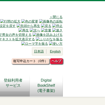
＞閉じる
日本語
English
複写申込カート（0件）
ヘルプ
登録利用者
Digital
サービス
BookShelf
(電子書架)