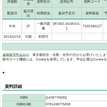
所蔵館
資料区分
請求記号
資料コード
所
協力貸
配架日
利用状況
返却予定日
資料取扱
出
一般洋図
DF/302.3/U35/U1-
中央
2F
7102346127
書
1
2013/11/19
可能
利用可
遠隔複写申込み
は、東京都在住・在勤・在学の方からお受けいたしま
複写カート機能には、Cookieを使用しています。申込む際はCooki
資料詳細
ISBN
[1438775830]
ISBN13桁
9781438775838