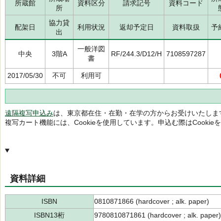
所蔵館
資料区分
請求記号
資料コード
所
協力貸
配架日
利用状況
返却予定日
資料取扱
予
出
一般洋図
中央
3階A
RF/244.3/D12/H
7108597287
書
2017/05/30
不可
利用可
遠隔複写申込み
は、東京都在住・在勤・在学の方からお受けいたしま
複写カート機能には、Cookieを使用しています。申込む際はCooki
資料詳細
ISBN
0810871866 (hardcover ; alk. paper)
ISBN13桁
9780810871861 (hardcover ; alk. paper)