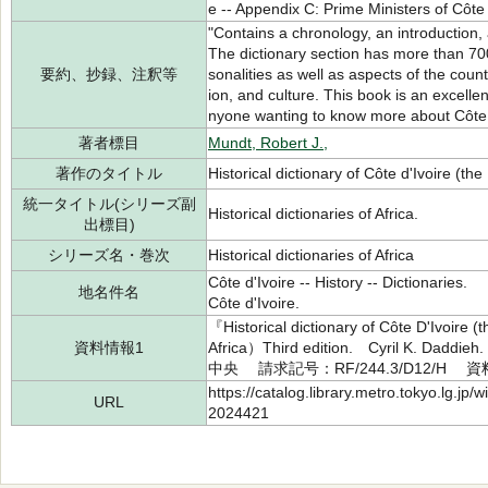
e -- Appendix C: Prime Ministers of Côte 
"Contains a chronology, an introduction,
The dictionary section has more than 70
要約、抄録、注釈等
sonalities as well as aspects of the countr
ion, and culture. This book is an excelle
nyone wanting to know more about Côte 
著者標目
Mundt, Robert J.,
著作のタイトル
Historical dictionary of Côte d'Ivoire (the
統一タイトル(シリーズ副
Historical dictionaries of Africa.
出標目)
シリーズ名・巻次
Historical dictionaries of Africa
Côte d'Ivoire -- History -- Dictionaries.
地名件名
Côte d'Ivoire.
『Historical dictionary of Côte D'Ivoire (
資料情報1
Africa）Third edition. Cyril K. Dadd
中央 請求記号：RF/244.3/D12/H 資
https://catalog.library.metro.tokyo.lg.jp
URL
2024421