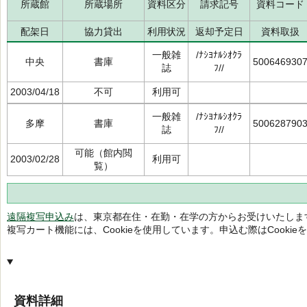
所蔵館
所蔵場所
資料区分
請求記号
資料コード
配架日
協力貸出
利用状況
返却予定日
資料取扱
一般雑
/ﾅｼﾖﾅﾙｼｵｸﾗ
中央
書庫
500646930
誌
ﾌ//
2003/04/18
不可
利用可
一般雑
/ﾅｼﾖﾅﾙｼｵｸﾗ
多摩
書庫
500628790
誌
ﾌ//
可能（館内閲
2003/02/28
利用可
覧）
遠隔複写申込み
は、東京都在住・在勤・在学の方からお受けいたしま
複写カート機能には、Cookieを使用しています。申込む際はCooki
資料詳細