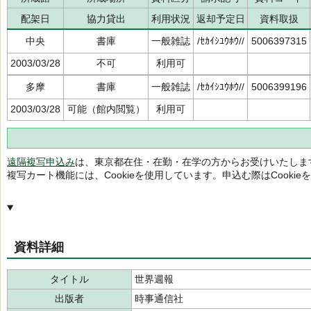
配架日
協力貸出
利用状況
返却予定日
資料取扱
中央
書庫
一般雑誌
/ｾｶｲｼﾕｳﾎｳ//
5006397315
2003/03/28
不可
利用可
多摩
書庫
一般雑誌
/ｾｶｲｼﾕｳﾎｳ//
5006399196
2003/03/28
可能（館内閲覧）
利用可
遠隔複写申込み
は、東京都在住・在勤・在学の方からお受けいたしま
複写カート機能には、Cookieを使用しています。申込む際はCooki
資料詳細
タイトル
世界週報
出版者
時事通信社