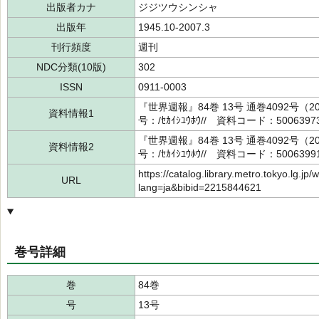
出版者カナ
ジジツウシンシャ
出版年
1945.10-2007.3
刊行頻度
週刊
NDC分類(10版)
302
ISSN
0911-0003
『世界週報』84巻 13号 通巻4092号
資料情報1
号：/ｾｶｲｼﾕｳﾎｳ// 資料コード：5006397
『世界週報』84巻 13号 通巻4092号
資料情報2
号：/ｾｶｲｼﾕｳﾎｳ// 資料コード：5006399
https://catalog.library.metro.tokyo.lg.jp/
URL
lang=ja&bibid=2215844621
巻号詳細
巻
84巻
号
13号