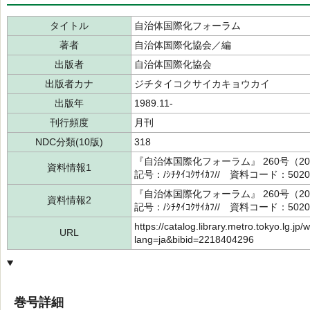
タイトル
自治体国際化フォーラム
著者
自治体国際化協会／編
出版者
自治体国際化協会
出版者カナ
ジチタイコクサイカキョウカイ
出版年
1989.11-
刊行頻度
月刊
NDC分類(10版)
318
『自治体国際化フォーラム』 260号（2
資料情報1
記号：/ｼﾁﾀｲｺｸｻｲｶﾌ// 資料コード：5020
『自治体国際化フォーラム』 260号（2
資料情報2
記号：/ｼﾁﾀｲｺｸｻｲｶﾌ// 資料コード：5020
https://catalog.library.metro.tokyo.lg.jp/
URL
lang=ja&bibid=2218404296
巻号詳細