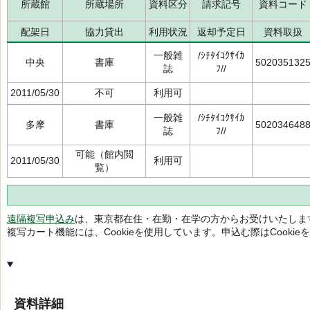
所蔵館
所蔵場所
資料区分
請求記号
資料コード
配架日
協力貸出
利用状況
返却予定日
資料取扱
一般雑
/ｼﾁﾀｲｺｸｻｲｶ
中央
書庫
502035132
誌
ﾌ//
2011/05/30
不可
利用可
一般雑
/ｼﾁﾀｲｺｸｻｲｶ
多摩
書庫
502034648
誌
ﾌ//
可能（館内閲
2011/05/30
利用可
覧）
遠隔複写申込み
は、東京都在住・在勤・在学の方からお受けいたしま
複写カート機能には、Cookieを使用しています。申込む際はCooki
資料詳細