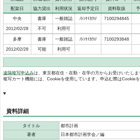
配架日
協力貸出
利用状況
返却予定日
資料取扱
中央
書庫
一般雑誌
/ﾄｼｹｲｶｸ//
7100294845
2012/02/28
不可
利用可
多摩
書庫
一般雑誌
/ﾄｼｹｲｶｸ//
7100293848
2012/02/28
可能
利用可
遠隔複写申込み
は、東京都在住・在勤・在学の方からお受けいたしま
複写カート機能には、Cookieを使用しています。申込む際はCooki
資料詳細
タイトル
都市計画
著者
日本都市計画学会／編