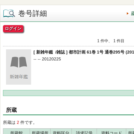
巻号詳細
ログイン
1 件中、 1 件目
[ 新雑年鑑 /雑誌 ] 都市計画 61巻 1号 通巻295号 (20
-- -- 20120225
所蔵
所蔵は
2
件です。
所蔵館
所蔵場所
資料区分
請求記号
資料コード
所