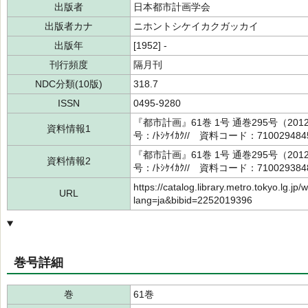
出版者
日本都市計画学会
出版者カナ
ニホントシケイカクガッカイ
出版年
[1952] -
刊行頻度
隔月刊
NDC分類(10版)
318.7
ISSN
0495-9280
『都市計画』61巻 1号 通巻295号（2
資料情報1
号：/ﾄｼｹｲｶｸ// 資料コード：71002948
『都市計画』61巻 1号 通巻295号（2
資料情報2
号：/ﾄｼｹｲｶｸ// 資料コード：71002938
https://catalog.library.metro.tokyo.lg.jp/
URL
lang=ja&bibid=2252019396
巻号詳細
巻
61巻