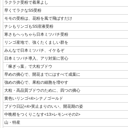
ラクラク受粉で着果よし
早くてラクなSS受粉
モモの受粉は、花粉を風で飛ばすだけ
ナシもリンゴもSS溶液受粉
寒さもへっちゃら日本ミツバチ受粉
リンゴ産地で、強くたくましい群を
みんなで日本ミツバチ、イケるぞ
日本ミツバチ導入、アリ対策に苦心
「稼ぎっ葉」で大粒ブドウ
早めの摘心で、開花までにはすべて成葉に
強めの摘心で、果粒の細胞を増やす
大粒・高品質ブドウのために、四つの摘心
黄色いリンゴ<4>シナノゴールド
ブドウ日記<4>実止まりのいい、開花期の姿
中晩柑をつくりこなす<13>レモン<その2>
山・特産