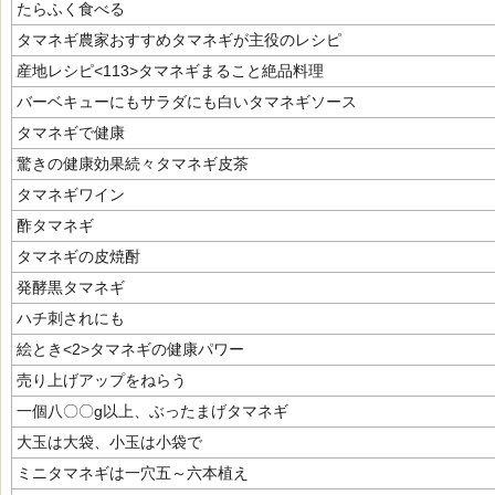
たらふく食べる
タマネギ農家おすすめタマネギが主役のレシピ
産地レシピ<113>タマネギまること絶品料理
バーベキューにもサラダにも白いタマネギソース
タマネギで健康
驚きの健康効果続々タマネギ皮茶
タマネギワイン
酢タマネギ
タマネギの皮焼酎
発酵黒タマネギ
ハチ刺されにも
絵とき<2>タマネギの健康パワー
売り上げアップをねらう
一個八〇〇g以上、ぶったまげタマネギ
大玉は大袋、小玉は小袋で
ミニタマネギは一穴五～六本植え