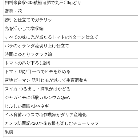
飼料米多収<3>積極追肥で九三〇kgどり
野菜・花
誘引と仕立てでガラリッ
光を活かして増収編
すべての株に光が当たるトマトのNターン仕立て
バラのオランダ流切り上げ仕立て
時間にゆとりラクラク編
トマトの吊り下ろし誘引
トマト 結び目一つでヒモを絡める
露地ピーマン 誘引ヒモが減って生育調整も
スイカ つる出し・摘果がはかどる
ジャガイモに硝酸カルシウムQ&A
じぷしい農園<14>ネギ
イネ育苗ハウスで稲作農家がダリア産地化
カメラ訪問記<207>花も根も楽しむチューリップ
果樹