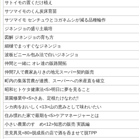
サトイモの置くだけ植え
サツマイモのくん炭床育苗
サツマイモ センチュウとコガネムシが減る品種輪作
ジネンジョの盛り土栽培
図解 ジネンジョの育ち方
細樋でまっすぐなジネンジョ
波板ビニール包み法で白いジネンジョ
仲間と一緒に オレ達の販路開拓
仲間7人で農家ありきの地元スーパー契約販売
町内の集落営農が連携、スーパーへの米産直を確立
昭和ヒトケタ健康法<5>明日に夢を見ること
菜園修業中<5>さあ、定植たけなわだ!
シカ肉をおいしく<13>山の恵みとして味わいたい
住み慣れた家で最期を<5>ケアマネージャーとは
小さい農業のすゝめ<12>知恵の販売 実践編
意見異見<80>脱成長の店で酒を呑ませて脱TPP