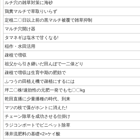
ルチ穴の雑草対策に海砂
鶏糞マルチで草取りいらず
定植二〇日以上前の黒マルチ被覆で雑草抑制
マルチ穴開け器
タマネギは塩水で甘くなる!
稲作・水田活用
疎植で増収
祖父から引き継いだ田んぼで一二俵どり
疎植で増収は生育中期の肥効で
ふつうの田植え機で疎植にするには
坪二〇株!速効性の元肥一発でも七〇〇kg
乾田直播に少量播種の時代、到来
マツの枝で藻がホントに消えた!
チェーン除草を成功させる仕掛け
ラジコンボートでビニペット除草
薄井流肥料の基礎<2>ケイ酸