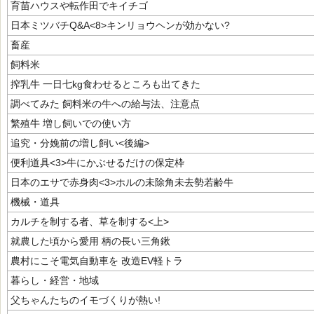
育苗ハウスや転作田でキイチゴ
日本ミツバチQ&A<8>キンリョウヘンが効かない?
畜産
飼料米
搾乳牛 一日七kg食わせるところも出てきた
調べてみた 飼料米の牛への給与法、注意点
繁殖牛 増し飼いでの使い方
追究・分娩前の増し飼い<後編>
便利道具<3>牛にかぶせるだけの保定枠
日本のエサで赤身肉<3>ホルの未除角未去勢若齢牛
機械・道具
カルチを制する者、草を制する<上>
就農した頃から愛用 柄の長い三角鍬
農村にこそ電気自動車を 改造EV軽トラ
暮らし・経営・地域
父ちゃんたちのイモづくりが熱い!