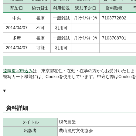
配架日
協力貸出
利用状況
返却予定日
資料取扱
中央
書庫
一般雑誌
/ｹﾝﾀｲﾉｳｷﾖｳ//
7103772802
2014/04/07
不可
利用可
多摩
書庫
一般雑誌
/ｹﾝﾀｲﾉｳｷﾖｳ//
7103768701
2014/04/07
可能
利用可
遠隔複写申込み
は、東京都在住・在勤・在学の方からお受けいたしま
複写カート機能には、Cookieを使用しています。申込む際はCooki
資料詳細
タイトル
現代農業
出版者
農山漁村文化協会