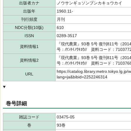
出版者カナ
ノウサンギョソンブンカキョウカイ
出版年
1960.11-
刊行頻度
月刊
NDC分類(10版)
610
ISSN
0289-3517
『現代農業』93巻 5号 復刊811号（2
資料情報1
号：/ｹﾝﾀｲﾉｳｷﾖｳ// 資料コード：710377
『現代農業』93巻 5号 復刊811号（2
資料情報2
号：/ｹﾝﾀｲﾉｳｷﾖｳ// 資料コード：710376
https://catalog.library.metro.tokyo.lg.jp/
URL
lang=ja&bibid=2252246314
巻号詳細
雑誌コード
03475-05
巻
93巻