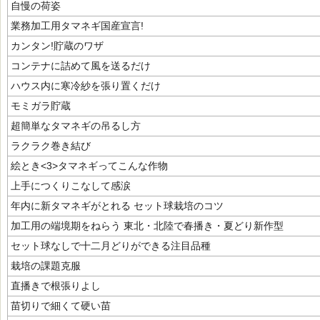
自慢の荷姿
業務加工用タマネギ国産宣言!
カンタン!貯蔵のワザ
コンテナに詰めて風を送るだけ
ハウス内に寒冷紗を張り置くだけ
モミガラ貯蔵
超簡単なタマネギの吊るし方
ラクラク巻き結び
絵とき<3>タマネギってこんな作物
上手につくりこなして感涙
年内に新タマネギがとれる セット球栽培のコツ
加工用の端境期をねらう 東北・北陸で春播き・夏どり新作型
セット球なしで十二月どりができる注目品種
栽培の課題克服
直播きで根張りよし
苗切りで細くて硬い苗