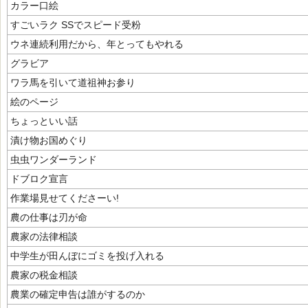
カラー口絵
すごいラク SSでスピード受粉
ウネ連続利用だから、年とってもやれる
グラビア
ワラ馬を引いて道祖神お参り
絵のページ
ちょっといい話
漬け物お国めぐり
虫虫ワンダーランド
ドブロク宣言
作業場見せてくださーい!
農の仕事は刃が命
農家の法律相談
中学生が田んぼにゴミを投げ入れる
農家の税金相談
農業の確定申告は誰がするのか