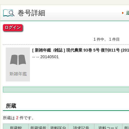
巻号詳細
ログイン
1 件中、 1 件目
[ 新雑年鑑 /雑誌 ] 現代農業 93巻 5号 復刊811号 (20
-- -- 20140501
所蔵
所蔵は
2
件です。
所蔵館
所蔵場所
資料区分
請求記号
資料コード
所