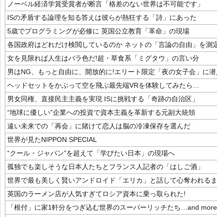
ノーベル経済学賞受賞者が断言「格差のない世界は不可能です」
ISの矛盾する論理を知る答えは彼らが熱狂する「詩」にあった
5歳でプログラミングが必修に 英国公立教育「革命」の現場
各国政府はどれだけ検閲しているのか ネットの「言論の自由」を測
女を見限れば人生はバラ色だ!超・草食系「ミグタウ」の言い分
男はNG、もっと自由に、開放的に!エリート限定「夜の女子会」に潜
ヘッドセットをかぶって空を飛ぶ最先端VRを体験してみたら…
男女同権、直接民主主義を実現 ISに挑戦する「奇跡の自治区」
“地球に優しい”企業への投資で資本主義を革新する元副大統領
遠い未来での「再会」に賭けて恋人は脳の冷凍保存を選んだ
世界が見たNIPPON SPECIAL
“クール・ジャパン”を超えて「学びたい日本」の現場へ
孤独でも楽しそうな日本人たちとフランス人記者の「はしご酒」
世界で最も美しく賢いアンドロイド「エリカ」と話して心奪われる
英国のラーメン店が人気すぎてロシア資本に乗っ取られた!
「根付」に家1軒分をつぎ込む世界のスーパーリッチたち…and more