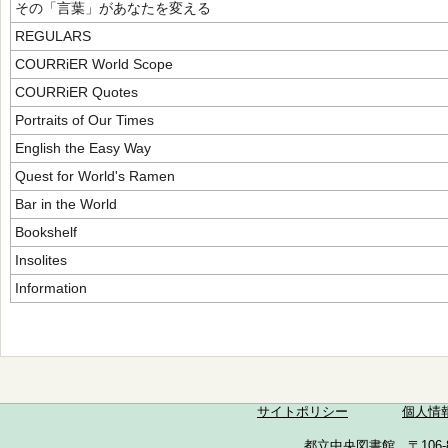
その「言葉」があなたを変える
REGULARS
COURRiER World Scope
COURRiER Quotes
Portraits of Our Times
English the Easy Way
Quest for World's Ramen
Bar in the World
Bookshelf
Insolites
Information
サイトポリシー
個人情
都立中央図書館 〒106-857