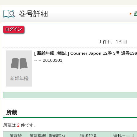
巻号詳細
ログイン
1 件中、 1 件目
[ 新雑年鑑 /雑誌 ] Courrier Japon 12巻 3号 通巻13
-- -- 20160301
所蔵
所蔵は
2
件です。
所蔵館
所蔵場所
資料区分
請求記号
資料コード