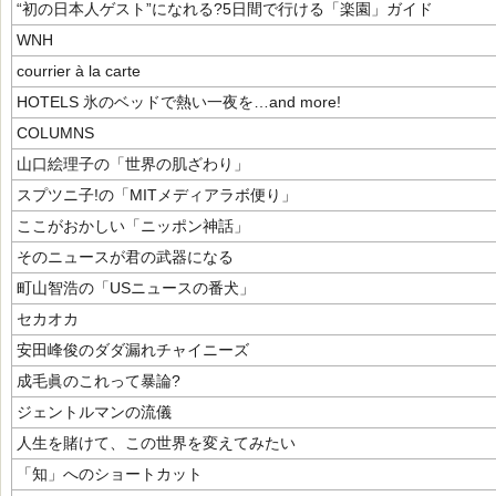
“初の日本人ゲスト”になれる?5日間で行ける「楽園」ガイド
WNH
courrier à la carte
HOTELS 氷のベッドで熱い一夜を…and more!
COLUMNS
山口絵理子の「世界の肌ざわり」
スプツニ子!の「MITメディアラボ便り」
ここがおかしい「ニッポン神話」
そのニュースが君の武器になる
町山智浩の「USニュースの番犬」
セカオカ
安田峰俊のダダ漏れチャイニーズ
成毛眞のこれって暴論?
ジェントルマンの流儀
人生を賭けて、この世界を変えてみたい
「知」へのショートカット