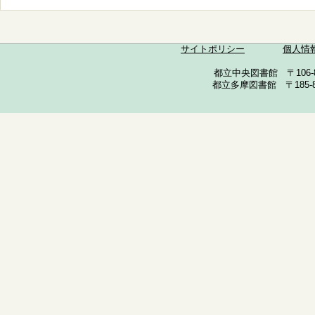
サイトポリシー
個人情
都立中央図書館 〒106-857
都立多摩図書館 〒185-852