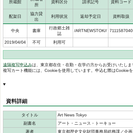
所蔵館
資料区分
請求記号
資料コード
所
協力貸
配架日
利用状況
返却予定日
資料取扱
出
行政郷土雑
中央
書庫
/ARTNEWSTOK//
7111587040
誌
2019/04/04
不可
利用可
遠隔複写申込み
は、東京都在住・在勤・在学の方からお受けいたしま
複写カート機能には、Cookieを使用しています。申込む際はCooki
資料詳細
タイトル
Art News Tokyo
副書名
アート・ニュース・トーキョー
著者
東京都歴史文化財団事務局総務課／企画