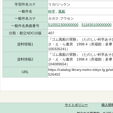
学習件名カナ
リカ/ジッケン
一般件名
科学
,
風船
一般件名カナ
カガク,フウセン
510552300000000
,
511830100000000
一般件名典拠番号
分類：都立NDC10版
407
『ゴム風船の実験』（たのしい科学あそび
資料情報1
さ・え・ら書房 1998.4（所蔵館：多摩 
100326241）
『ゴム風船の実験』（たのしい科学あそび
資料情報2
さ・え・ら書房 1998.4（所蔵館：多摩 
104089654）
https://catalog.library.metro.tokyo.lg.jp
URL
526402
サイトポリシー
個人情