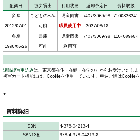
配架日
協力貸出
利用状況
返却予定日
資料取扱
多摩
こどものへや
児童図書
/407/3069/98
7100326241
2012/07/01
可能
職員使用中
2027/08/18
多摩
書庫
児童図書
/407/3069/98
1104089654
1998/05/25
可能
利用可
遠隔複写申込み
は、東京都在住・在勤・在学の方からお受けいたしま
複写カート機能には、Cookieを使用しています。申込む際はCooki
資料詳細
ISBN
4-378-04213-4
ISBN13桁
978-4-378-04213-8