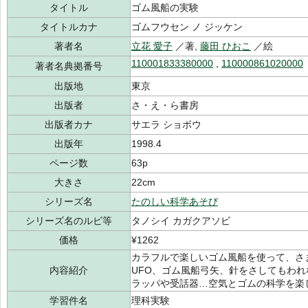
タイトル
ゴム風船の実験
タイトルカナ
ゴムフウセン ノ ジッケン
著者名
立花 愛子
／著,
藤田 ひおこ
／絵
110001833380000
,
110000861020000
著者名典拠番号
出版地
東京
出版者
さ・え・ら書房
出版者カナ
サエラ ショボウ
出版年
1998.4
ページ数
63p
大きさ
22cm
シリーズ名
たのしい科学あそび
シリーズ名のルビ等
タノシイ カガクアソビ
価格
¥1262
カラフルで楽しいゴム風船を使って、さ
内容紹介
UFO、ゴム風船弓矢、針をさしてもわ
ラッパや受話器…空気とゴムの科学を楽
学習件名
理科実験