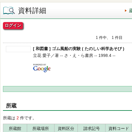
資料詳細
ログイン
1 件中、 1 件目
[ 和図書 ] ゴム風船の実験 ( たのしい科学あそび )
立花 愛子／著 -- さ・え・ら書房 -- 1998.4 --
所蔵
所蔵は
2
件です。
所蔵館
所蔵場所
資料区分
請求記号
資料コード