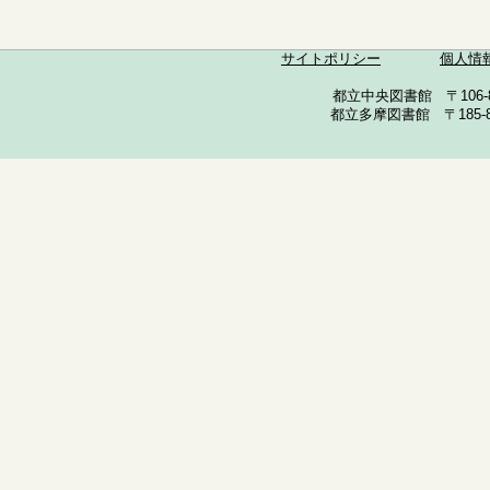
サイトポリシー
個人情
都立中央図書館 〒106-857
都立多摩図書館 〒185-852