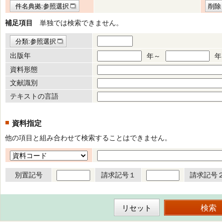
件名典拠:参照選択
削除
補足項目
単独では検索できません。
分類:参照選択
出版年
年～
年
資料形態
文献識別
テキストの言語
資料指定
他の項目と組み合わせて検索することはできません。
別置記号
請求記号１
請求記号