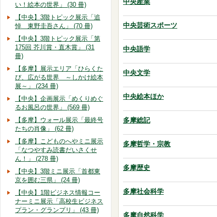
中央産業
い！絵本の世界」 (30 冊)
【中央】3階トピック展示「追
中央芸術スポーツ
悼 東野圭吾さん」 (70 冊)
【中央】3階トピック展示「第
175回 芥川賞・直木賞」 (31
中央語学
冊)
【多摩】展示エリア「ひらくた
中央文学
び、広がる世界 ～しかけ絵本
展～」 (234 冊)
中央絵本ほか
【中央】企画展示「めくりめぐ
るお風呂の世界」 (569 冊)
【多摩】ウォール展示「最終号
多摩総記
たちの肖像」 (62 冊)
【多摩】こどものへやミニ展示
多摩哲学・宗教
「なつやすみ読書だいさくせ
ん！」 (278 冊)
多摩歴史
【中央】3階ミニ展示「首都東
京を囲む三県」 (24 冊)
多摩社会科学
【中央】1階ビジネス情報コー
ナーミニ展示「高校生ビジネス
プラン・グランプリ」 (43 冊)
多摩自然科学