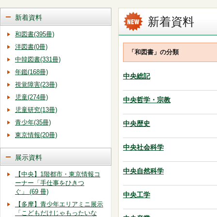
新着資料
新着資料
和図書(395冊)
洋図書(0冊)
「和図書」の分類
中韓図書(331冊)
年鑑(168冊)
中央総記
視覚障害(23冊)
児童(274冊)
中央哲学・宗教
児童研究(13冊)
青少年(35冊)
中央歴史
東京情報(20冊)
中央社会科学
展示資料
中央自然科学
【中央】1階都市・東京情報コ
ーナー「手仕事をひきつ
ぐ」 (69 冊)
中央工学
【多摩】青少年エリアミニ展示
「こどもだけじゃもったいな