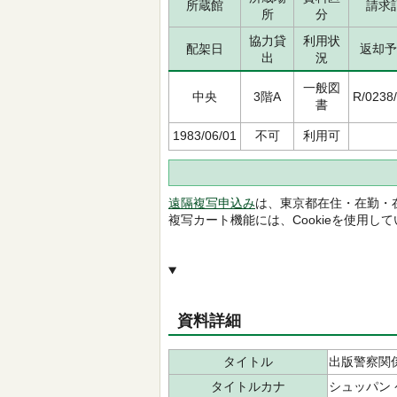
所蔵館
請求
所
分
協力貸
利用状
配架日
返却予
出
況
一般図
中央
3階A
R/0238
書
1983/06/01
不可
利用可
遠隔複写申込み
は、東京都在住・在勤・
複写カート機能には、Cookieを使用し
資料詳細
タイトル
出版警察関
タイトルカナ
シュッパン 