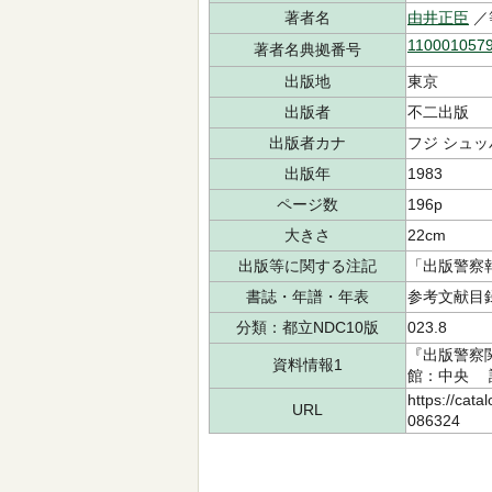
著者名
由井正臣
／
110001057
著者名典拠番号
出版地
東京
出版者
不二出版
出版者カナ
フジ シュッ
出版年
1983
ページ数
196p
大きさ
22cm
出版等に関する注記
「出版警察
書誌・年譜・年表
参考文献目録:
分類：都立NDC10版
023.8
『出版警察
資料情報1
館：中央 請求
https://cata
URL
086324