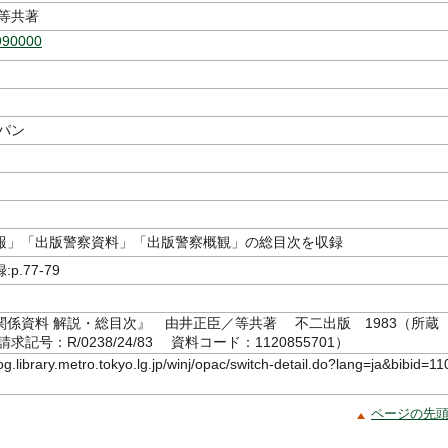
等共著
990000
パン
報」「出版警察資料」「出版警察概観」の総目次を収録
p.77-79
関係資料 解説・総目次』 由井正臣／等共著 不二出版 1983（所蔵
記号：R/0238/24/83 資料コード：1120855701）
log.library.metro.tokyo.lg.jp/winj/opac/switch-detail.do?lang=ja&bibid=11
ページの先