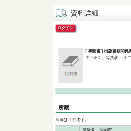
資料詳細
ログイン
[ 和図書 ] 出版警察関
由井正臣／等共著 -- 不二出版
所蔵
所蔵は
1
件です。
所蔵場
資料区