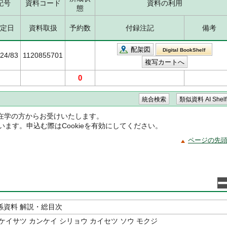
記号
資料コード
資料の利用
態
定日
資料取扱
予約数
付録注記
備考
配架図
Digital BookShelf
/24/83
1120855701
0
在学の方からお受けいたします。
ています。申込む際はCookieを有効にしてください。
ページの先
係資料 解説・総目次
ケイサツ カンケイ シリョウ カイセツ ソウ モクジ