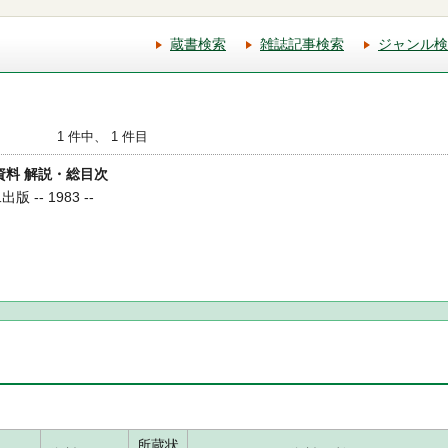
蔵書検索
雑誌記事検索
ジャンル検
1 件中、 1 件目
係資料 解説・総目次
 -- 1983 --
所蔵状