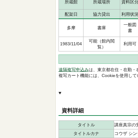
所蔵館
所蔵場所
資料区
配架日
協力貸出
利用状
一般図
多摩
書庫
書
可能（館内閲
1983/11/04
利用可
覧）
遠隔複写申込み
は、東京都在住・在勤・
複写カート機能には、Cookieを使用し
資料詳細
タイトル
講座真宗の
タイトルカナ
コウザ シン