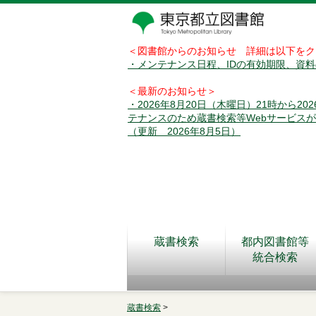
＜図書館からのお知らせ 詳細は以下をク
・メンテナンス日程、IDの有効期限、資
＜最新のお知らせ＞
・2026年8月20日（木曜日）21時から2
テナンスのため蔵書検索等Webサービス
（更新 2026年8月5日）
蔵書検索
都内図書館等
統合検索
蔵書検索
>