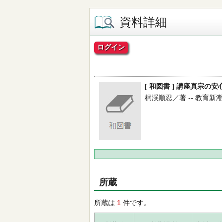
資料詳細
ログイン
[ 和図書 ] 講座真宗の
桐渓順忍／著 -- 教育新潮社 -
所蔵
所蔵は
1
件です。