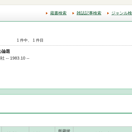
蔵書検索
雑誌記事検索
ジャンル検
1 件中、 1 件目
安心論題
- 1983.10 --
所蔵状