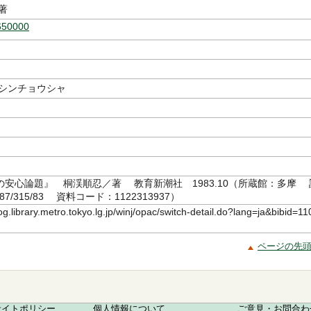
著
650000
 シンチョウシャ
の安心論題』 桐渓順忍／著 教育新潮社 1983.10（所蔵館：多摩 
87/315/83 資料コード：1122313937）
log.library.metro.tokyo.lg.jp/winj/opac/switch-detail.do?lang=ja&bibid=11
ページの先
サイトポリシー
個人情報について
ご意見・お問合わ