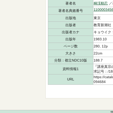
著者名
桐渓順忍
／
110000345
著者名典拠番号
出版地
東京
出版者
教育新潮社
出版者カナ
キョウイク
出版年
1983.10
ページ数
280, 12p
大きさ
22cm
分類：都立NDC10版
188.7
『講座真宗
資料情報1
求記号：/18
https://cata
URL
094684