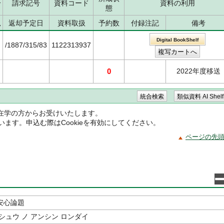
分
請求記号
資料コード
資料の利用
態
況
返却予定日
資料取扱
予約数
付録注記
備考
Digital BookShelf
/1887/315/83
1122313937
0
2022年度移送
在学の方からお受けいたします。
ています。申込む際はCookieを有効にしてください。
ページの先
安心論題
シュウ ノ アンシン ロンダイ