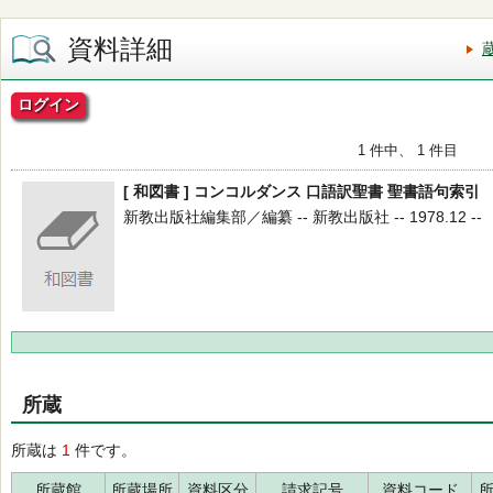
資料詳細
ログイン
1 件中、 1 件目
[ 和図書 ] コンコルダンス 口語訳聖書 聖書語句索引
新教出版社編集部／編纂 -- 新教出版社 -- 1978.12 --
所蔵
所蔵は
1
件です。
所蔵館
所蔵場所
資料区分
請求記号
資料コード