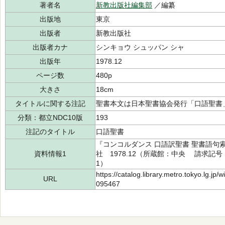
著者名
新教出版社編集部
／編纂
出版地
東京
出版者
新教出版社
出版者カナ
シンキョウ シュッパン シャ
出版年
1978.12
ページ数
480p
大きさ
18cm
タイトルに関する注記
聖書本文は日本聖書協会発行「口語聖書
分類：都立NDC10版
193
注記のタイトル
口語聖書
『コンコルダンス 口語訳聖書 聖書語
資料情報1
社 1978.12（所蔵館：中央 請求記号：R/
1）
https://catalog.library.metro.tokyo.lg.jp
URL
095467