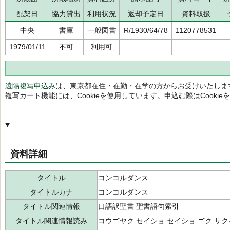
配架日
協力貸出
利用状況
返却予定日
資料取扱
中央
書庫
一般図書
R/1930/64/78
1120778531
1979/01/11
不可
利用可
遠隔複写申込み
は、東京都在住・在勤・在学の方からお受けいたしま
複写カート機能には、Cookieを使用しています。申込む際はCooki
資料詳細
タイトル
コンコルダンス
タイトルカナ
コンコルダンス
タイトル関連情報
口語訳聖書 聖書語句索引
タイトル関連情報読み
コウゴヤク セイショ セイショ ゴク サ