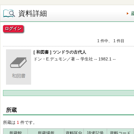
資料詳細
ログイン
1 件中、 1 件目
[ 和図書 ] ツンドラの古代人
ドン・E.デュモン／著 -- 学生社 -- 1982.1 --
所蔵
所蔵は
1
件です。
所蔵館
所蔵場所
資料区分
請求記号
資料コード