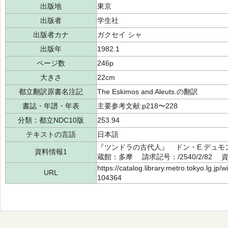
出版地
東京
出版者
学生社
出版者カナ
ガクセイ シャ
出版年
1982.1
ページ数
246p
大きさ
22cm
都立翻訳原書名注記
The Eskimos and Aleuts.の翻訳
書誌・年譜・年表
主要参考文献:p218〜228
分類：都立NDC10版
253.94
テキストの言語
日本語
『ツンドラの古代人』 ドン・E.デュモン
資料情報1
蔵館：多摩 請求記号：/2540/2/82 資
https://catalog.library.metro.tokyo.lg.jp
URL
104364