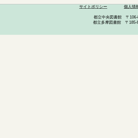
サイトポリシー
個人情
都立中央図書館 〒106-857
都立多摩図書館 〒185-852