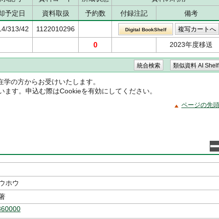
却予定日
資料取扱
予約数
付録注記
備考
14/313/42
1122010296
Digital BookShelf
0
2023年度移送
在学の方からお受けいたします。
ています。申込む際はCookieを有効にしてください。
ページの先
ュウホウ
著
360000