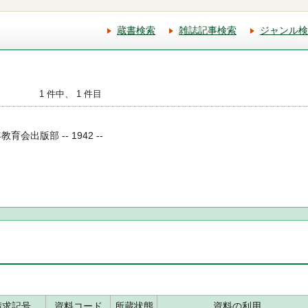
蔵書検索
雑誌記事検索
ジャンル検
1 件中、 1 件目
育会出版部 -- 1942 --
請求記号
資料コード
所蔵状態
資料の利用