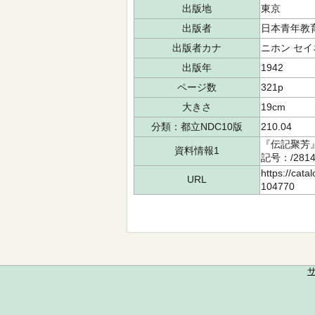
出版地
東京
出版者
日本青年教
出版者カナ
ニホン セイ
出版年
1942
ページ数
321p
大きさ
19cm
分類：都立NDC10版
210.04
『伝記聚芳
資料情報1
記号：/281
https://cata
URL
104770