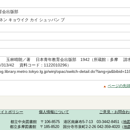
育会出版部
ネン キョウイク カイ シュッパン ブ
』 玉林晴朗／著 日本青年教育会出版部 1942（所蔵館：多摩 請
4/313/42 資料コード：1122010296）
log.library.metro.tokyo.lg.jp/winj/opac/switch-detail.do?lang=ja&bibid=11
ページの先
サイトポリシー
個人情報について
ご意見・お問合わ
都立中央図書館 〒106-8575 港区南麻布5-7-13 03-3442-8451（
地
都立多摩図書館 〒185-8520 国分寺市泉町2-2-26 042-359-4020（
地