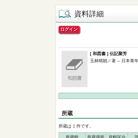
資料詳細
ログイン
[ 和図書 ] 伝記聚芳
玉林晴朗／著 -- 日本青年教
所蔵
所蔵は
1
件です。
所蔵館
所蔵場所
資料区分