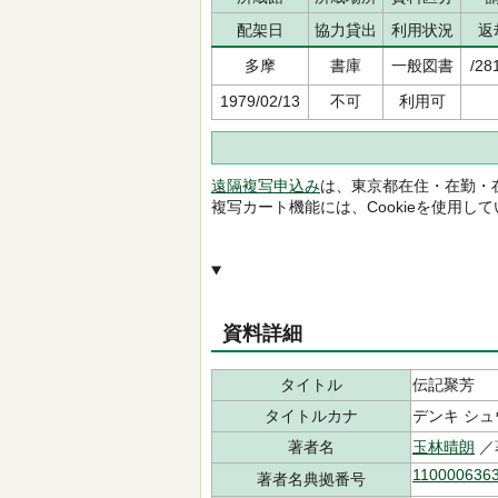
配架日
協力貸出
利用状況
返
多摩
書庫
一般図書
/28
1979/02/13
不可
利用可
遠隔複写申込み
は、東京都在住・在勤・
複写カート機能には、Cookieを使用し
資料詳細
タイトル
伝記聚芳
タイトルカナ
デンキ シ
著者名
玉林晴朗
／
110000636
著者名典拠番号