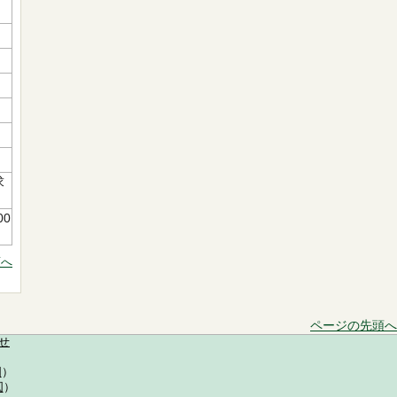
求
00
頭へ
ページの先頭へ
せ
図
）
図
）