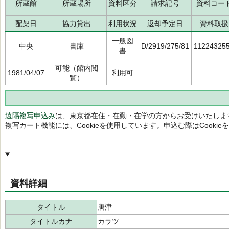
所蔵館
所蔵場所
資料区分
請求記号
資料コー
配架日
協力貸出
利用状況
返却予定日
資料取扱
一般図
中央
書庫
D/2919/275/81
11224325
書
可能（館内閲
1981/04/07
利用可
覧）
遠隔複写申込み
は、東京都在住・在勤・在学の方からお受けいたしま
複写カート機能には、Cookieを使用しています。申込む際はCooki
資料詳細
タイトル
唐津
タイトルカナ
カラツ