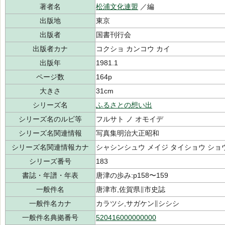
著者名
松浦文化連盟
／編
出版地
東京
出版者
国書刊行会
出版者カナ
コクショ カンコウ カイ
出版年
1981.1
ページ数
164p
大きさ
31cm
シリーズ名
ふるさとの想い出
シリーズ名のルビ等
フルサト ノ オモイデ
シリーズ名関連情報
写真集明治大正昭和
シリーズ名関連情報カナ
シャシンシュウ メイジ タイショウ ショ
シリーズ番号
183
書誌・年譜・年表
唐津の歩み:p158〜159
一般件名
唐津市,佐賀県∥市史誌
一般件名カナ
カラツシ,サガケン∥シシシ
一般件名典拠番号
520416000000000