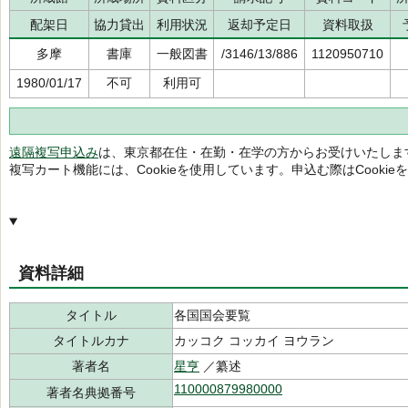
配架日
協力貸出
利用状況
返却予定日
資料取扱
多摩
書庫
一般図書
/3146/13/886
1120950710
1980/01/17
不可
利用可
遠隔複写申込み
は、東京都在住・在勤・在学の方からお受けいたしま
複写カート機能には、Cookieを使用しています。申込む際はCooki
資料詳細
タイトル
各国国会要覧
タイトルカナ
カッコク コッカイ ヨウラン
著者名
星亨
／纂述
110000879980000
著者名典拠番号