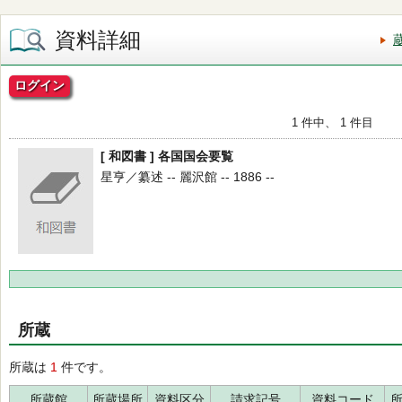
資料詳細
ログイン
1 件中、 1 件目
[ 和図書 ] 各国国会要覧
星亨／纂述 -- 麗沢館 -- 1886 --
所蔵
所蔵は
1
件です。
所蔵館
所蔵場所
資料区分
請求記号
資料コード