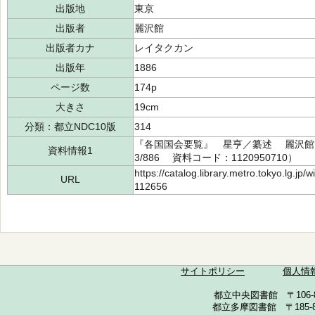
出版地
東京
出版者
麗沢館
出版者カナ
レイタクカン
出版年
1886
ページ数
174p
大きさ
19cm
分類：都立NDC10版
314
『各国国会要覧』 星亨／纂述 麗沢館 1
資料情報1
3/886 資料コード：1120950710）
https://catalog.library.metro.tokyo.lg.jp
URL
112656
サイトポリシー
個人情
都立中央図書館 〒106-857
都立多摩図書館 〒185-852