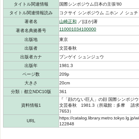
タイトル関連情報
国際シンポジウム日本の主張′80
タイトル関連情報読み
コクサイ シンポジウム ニホン ノ シュチョ
著者名
山崎正和
／[ほか]著
110001034100000
著者名典拠番号
出版地
東京
出版者
文芸春秋
出版者カナ
ブンゲイ シュンジュウ
出版年
1981.3
ページ数
209p
大きさ
20cm
分類：都立NDC10版
361
『「顔のない巨人」の顔 国際シンポジウ
資料情報1
文芸春秋 1981.3（所蔵館：多摩 請求記号
7653）
https://catalog.library.metro.tokyo.lg.jp
URL
122848