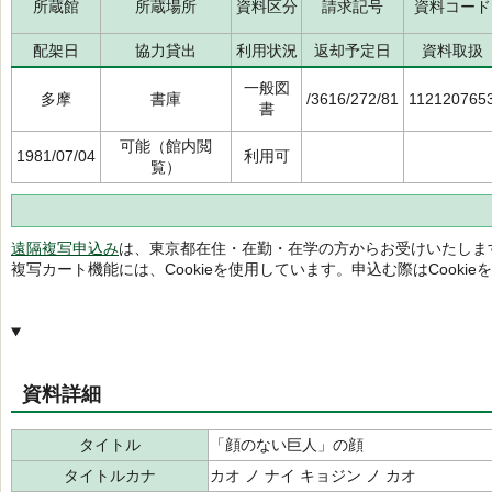
所蔵館
所蔵場所
資料区分
請求記号
資料コード
配架日
協力貸出
利用状況
返却予定日
資料取扱
一般図
多摩
書庫
/3616/272/81
112120765
書
可能（館内閲
1981/07/04
利用可
覧）
遠隔複写申込み
は、東京都在住・在勤・在学の方からお受けいたしま
複写カート機能には、Cookieを使用しています。申込む際はCooki
資料詳細
タイトル
「顔のない巨人」の顔
タイトルカナ
カオ ノ ナイ キョジン ノ カオ