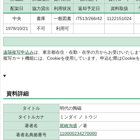
配架日
協力貸出
利用状況
返却予定日
資料取扱
中央
書庫
一般図書
/7513/266/42
1122151024
1978/10/21
不可
利用可
遠隔複写申込み
は、東京都在住・在勤・在学の方からお受けいたしま
複写カート機能には、Cookieを使用しています。申込む際はCooki
資料詳細
タイトル
明代の陶磁
タイトルカナ
ミンダイ ノ トウジ
著者名
尾崎洵盛
／著
110000234270000
著者名典拠番号