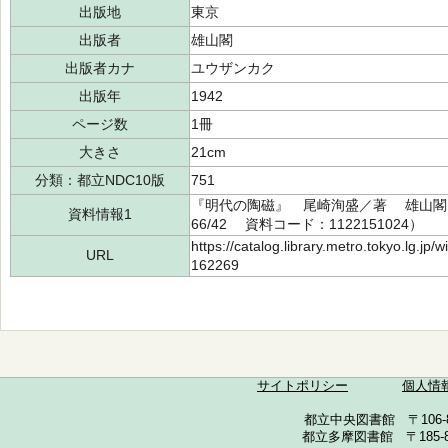
出版地
東京
出版者
雄山閣
出版者カナ
ユウザンカク
出版年
1942
ページ数
1冊
大きさ
21cm
分類：都立NDC10版
751
『明代の陶磁』 尾崎洵盛／著 雄山閣 1
資料情報1
66/42 資料コード：1122151024）
https://catalog.library.metro.tokyo.lg.jp
URL
162269
サイトポリシー
個人情
都立中央図書館 〒106-857
都立多摩図書館 〒185-852