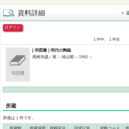
資料詳細
ログイン
1 件中、 1 件目
[ 和図書 ] 明代の陶磁
尾崎洵盛／著 -- 雄山閣 -- 1942 --
所蔵
所蔵は
1
件です。
所蔵館
所蔵場所
資料区分
請求記号
資料コード