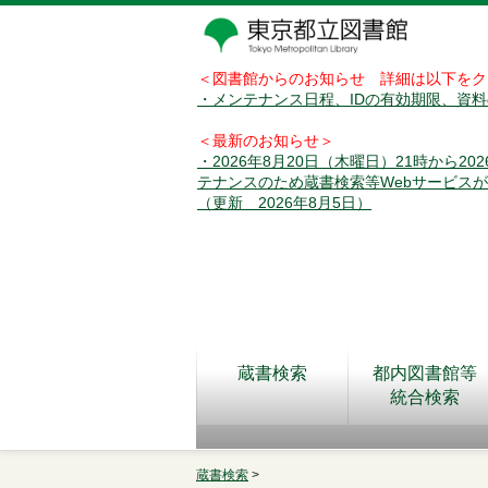
＜図書館からのお知らせ 詳細は以下をク
・メンテナンス日程、IDの有効期限、資
＜最新のお知らせ＞
・2026年8月20日（木曜日）21時から2
テナンスのため蔵書検索等Webサービス
（更新 2026年8月5日）
蔵書検索
都内図書館等
統合検索
蔵書検索
>