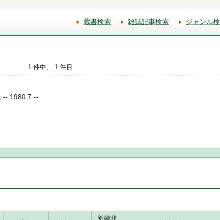
蔵書検索
雑誌記事検索
ジャンル検
1 件中、 1 件目
1980.7 --
所蔵状