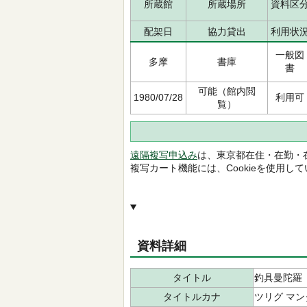
所蔵館
所蔵場所
資料区
配架日
協力貸出
利用状
一般図
多摩
書庫
書
可能（館内閲
1980/07/28
利用可
覧）
遠隔複写申込み
は、東京都在住・在勤・
複写カート機能には、Cookieを使用し
資料詳細
タイトル
釣具曼陀羅
タイトルカナ
ツリグ マン