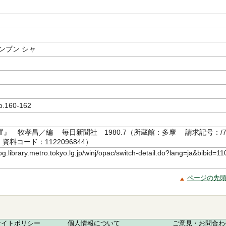
ンブン シャ
160-162
』 牧孝昌／編 毎日新聞社 1980.7（所蔵館：多摩 請求記号：/7
80 資料コード：1122096844）
log.library.metro.tokyo.lg.jp/winj/opac/switch-detail.do?lang=ja&bibid=11
ページの先
サイトポリシー
個人情報について
ご意見・お問合わ