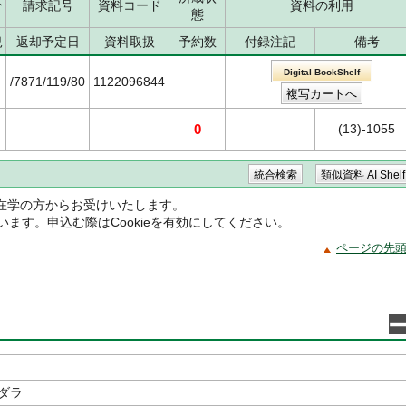
分
請求記号
資料コード
資料の利用
態
況
返却予定日
資料取扱
予約数
付録注記
備考
Digital BookShelf
/7871/119/80
1122096844
0
(13)-1055
在学の方からお受けいたします。
ています。申込む際はCookieを有効にしてください。
ページの先
ダラ