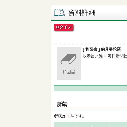
資料詳細
ログイン
[ 和図書 ] 釣具曼陀羅
牧孝昌／編 -- 毎日新聞社 -- 
所蔵
所蔵は
1
件です。