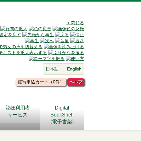
＞閉じる
日本語
English
複写申込カート（0件）
ヘルプ
登録利用者
Digital
サービス
BookShelf
(電子書架)