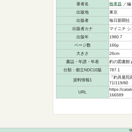
著者名
牧孝昌
／編
出版地
東京
出版者
毎日新聞社
出版者カナ
マイニチ シ
出版年
1980.7
ページ数
166p
大きさ
26cm
書誌・年譜・年表
釣の図書館:p.
分類：都立NDC10版
787.1
『釣具曼陀羅
資料情報1
71/119/
https://cata
URL
166589