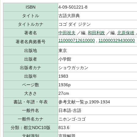
ISBN
4-09-501221-8
タイトル
古語大辞典
タイトルカナ
コゴ ダイ ジテン
著者名
中田祝夫
／編,
和田利政
／編,
北原保雄
110000712610000
,
110000329430000
著者名典拠番号
出版地
東京
出版者
小学館
出版者カナ
ショウガッカン
出版年
1983
ページ数
1936p
大きさ
27cm
書誌・年譜・年表
参考文献一覧:p.1909-1934
一般件名
日本語-古語
一般件名カナ
ニホンゴ-コゴ
分類：都立NDC10版
813.6
文献識別
言辞解題