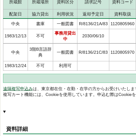
所蔵館
所蔵場所
資料区分
請求記号
資料コード
配架日
協力貸出
利用状況
返却予定日
資料取扱
中央
書庫
一般図書
R/8136/21A/83
1120805960
事務用貸出
1983/12/13
不可
2030/06/10
中
3階B言語辞
中央
一般図書
R/8136/21C/83
1120805970
典
1983/12/24
不可
利用可
遠隔複写申込み
は、東京都在住・在勤・在学の方からお受けいたしま
複写カート機能には、Cookieを使用しています。申込む際はCooki
資料詳細