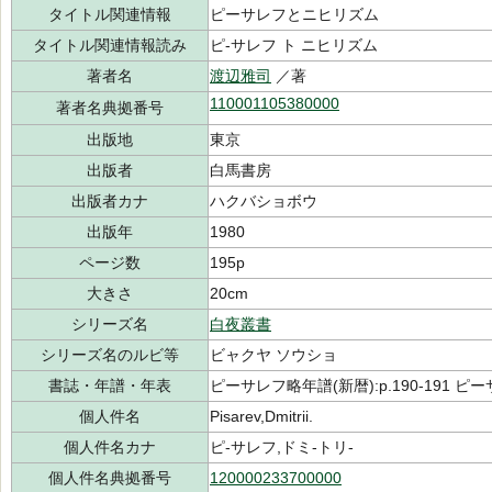
タイトル関連情報
ピーサレフとニヒリズム
タイトル関連情報読み
ピ-サレフ ト ニヒリズム
著者名
渡辺雅司
／著
110001105380000
著者名典拠番号
出版地
東京
出版者
白馬書房
出版者カナ
ハクバショボウ
出版年
1980
ページ数
195p
大きさ
20cm
シリーズ名
白夜叢書
シリーズ名のルビ等
ビャクヤ ソウショ
書誌・年譜・年表
ピーサレフ略年譜(新暦):p.190-191 ピー
個人件名
Pisarev,Dmitrii.
個人件名カナ
ピ-サレフ,ドミ-トリ-
個人件名典拠番号
120000233700000