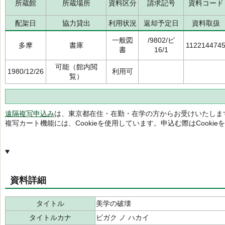
所蔵館
所蔵場所
資料区分
請求記号
資料コード
配架日
協力貸出
利用状況
返却予定日
資料取扱
一般図
/9802/ピ
多摩
書庫
112214474
書
16/1
可能（館内閲
1980/12/26
利用可
覧）
遠隔複写申込み
は、東京都在住・在勤・在学の方からお受けいたしま
複写カート機能には、Cookieを使用しています。申込む際はCooki
資料詳細
タイトル
美学の破壊
タイトルカナ
ビガク ノ ハカイ