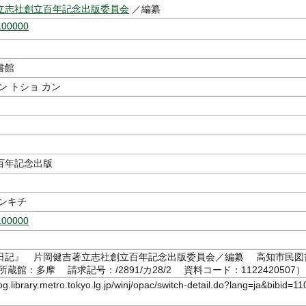
立志社創立百年記念出版委員会
／編纂
100000
書館
ン トショ カン
百年記念出版
ケンキチ
100000
日記』 片岡健吉著立志社創立百年記念出版委員会／編纂 高知市民図
所蔵館：多摩 請求記号：/2891/カ28/2 資料コード：1122420507）
log.library.metro.tokyo.lg.jp/winj/opac/switch-detail.do?lang=ja&bibid=11