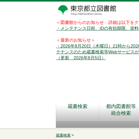
＜図書館からのお知らせ 詳細は以下をク
・メンテナンス日程、IDの有効期限、資
＜最新のお知らせ＞
・2026年8月20日（木曜日）21時から2
テナンスのため蔵書検索等Webサービス
（更新 2026年8月5日）
蔵書検索
都内図書館等
統合検索
蔵書検索
>