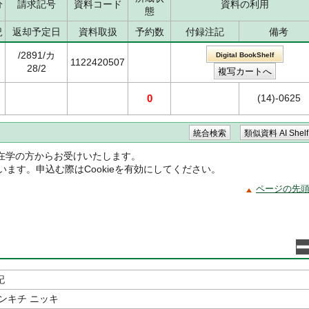
分
請求記号
資料コード
資料の利用
態
況
返却予定日
資料取扱
予約数
付録注記
備考
/2891/カ
Digital BookShelf
1122420507
28/2
0
(14)-0625
在学の方からお受けいたします。
ています。申込む際はCookieを有効にしてください。
ページの先
記
ンキチ ニッキ