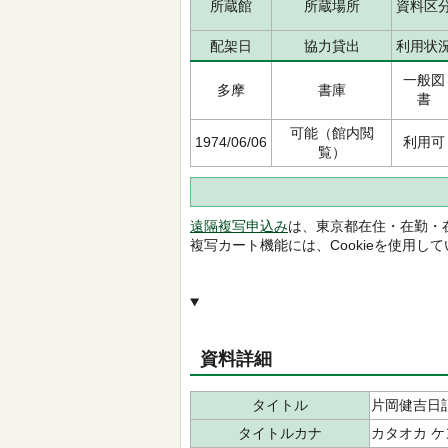
所蔵館
所蔵場所
資料区
配架日
協力貸出
利用状
一般図
多摩
書庫
書
可能（館内閲
1974/06/06
利用可
覧）
遠隔複写申込み
は、東京都在住・在勤・
複写カート機能には、Cookieを使用し
資料詳細
タイトル
片岡健吉日
タイトルカナ
カタオカ ケ