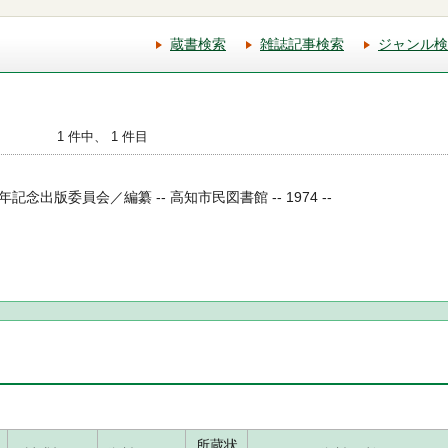
蔵書検索
雑誌記事検索
ジャンル検
1 件中、 1 件目
出版委員会／編纂 -- 高知市民図書館 -- 1974 --
所蔵状