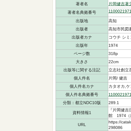
著者名
片岡健吉著
110002197
著者名典拠番号
出版地
高知
出版者
高知市民図
出版者カナ
コウチ シミ
出版年
1974
ページ数
318p
大きさ
22cm
出版等に関する注記
立志社創立
個人件名
片岡/ 健吉
個人件名カナ
カタオカ,
個人件名典拠番号
110002197
分類：都立NDC10版
289.1
『片岡健吉
資料情報1
館 1974（
https://cata
URL
298086