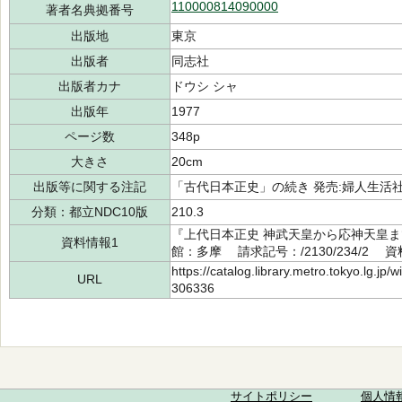
110000814090000
著者名典拠番号
出版地
東京
出版者
同志社
出版者カナ
ドウシ シャ
出版年
1977
ページ数
348p
大きさ
20cm
出版等に関する注記
「古代日本正史」の続き 発売:婦人生活
分類：都立NDC10版
210.3
『上代日本正史 神武天皇から応神天皇ま
資料情報1
館：多摩 請求記号：/2130/234/2 資料
https://catalog.library.metro.tokyo.lg.jp
URL
306336
サイトポリシー
個人情