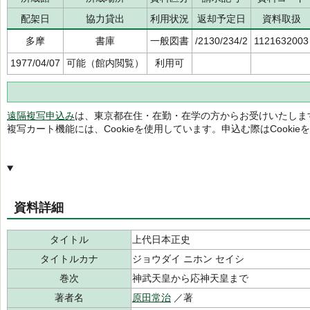
配架日
協力貸出
利用状況
返却予定日
資料取扱
多摩
書庫
一般図書
/2130/234/2
1121632003
1977/04/07
可能（館内閲覧）
利用可
遠隔複写申込み
は、東京都在住・在勤・在学の方からお受けいたしま
複写カート機能には、Cookieを使用しています。申込む際はCooki
資料詳細
タイトル
上代日本正史
タイトルカナ
ジョウダイ ニホン セイシ
巻次
神武天皇から応神天皇まで
著者名
原田常治
／著