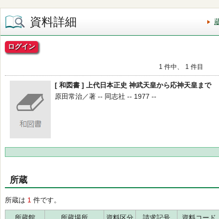
資料詳細
ログイン
1 件中、 1 件目
[ 和図書 ] 上代日本正史 神武天皇から応神天皇まで
原田常治／著 -- 同志社 -- 1977 --
所蔵
所蔵は
1
件です。
所蔵館
所蔵場所
資料区分
請求記号
資料コード