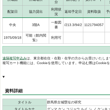
分
利用状
配架日
協力貸出
返却予定日
資料取扱
予
況
一般図
中央
3階A
/213.3/94/2
1121794057
書
可能（館内閲
1975/09/18
利用可
覧）
遠隔複写申込み
は、東京都在住・在勤・在学の方からお受けいたしま
複写カート機能には、Cookieを使用しています。申込む際はCooki
資料詳細
タイトル
群馬県古城塁址の研究
タイトルカナ
グンマ ケン コジョウ ルイ シ ノ ケンキ