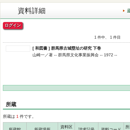
資料詳細
ログイン
1 件中、 1 件目
[ 和図書 ] 群馬県古城塁址の研究 下巻
山崎一／著 -- 群馬県文化事業振興会 -- 1972 --
所蔵
所蔵は
1
件です。
資料区
所
所蔵館
所蔵場所
請求記号
資料コード