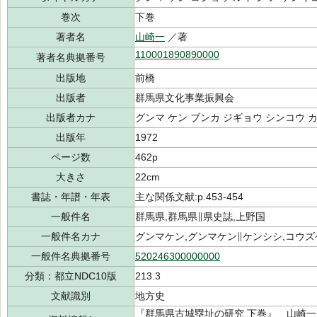
巻次
下巻
著者名
山崎一
／著
110001890890000
著者名典拠番号
出版地
前橋
出版者
群馬県文化事業振興会
出版者カナ
グンマ ケン ブンカ ジギョウ シンコウ 
出版年
1972
ページ数
462p
大きさ
22cm
書誌・年譜・年表
主な関係文献:p.453-454
一般件名
群馬県,群馬県∥県史誌,上野国
一般件名カナ
グンマケン,グンマケン∥ケンシシ,コウ
一般件名典拠番号
520246300000000
分類：都立NDC10版
213.3
文献識別
地方史
『群馬県古城塁址の研究 下巻』 山崎一