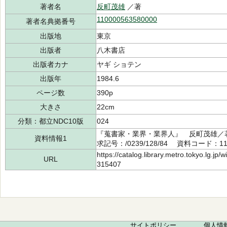
著者名
反町茂雄
／著
110000563580000
著者名典拠番号
出版地
東京
出版者
八木書店
出版者カナ
ヤギ ショテン
出版年
1984.6
ページ数
390p
大きさ
22cm
分類：都立NDC10版
024
『蒐書家・業界・業界人』 反町茂雄／著
資料情報1
求記号：/0239/128/84 資料コード：112
https://catalog.library.metro.tokyo.lg.jp
URL
315407
サイトポリシー
個人情