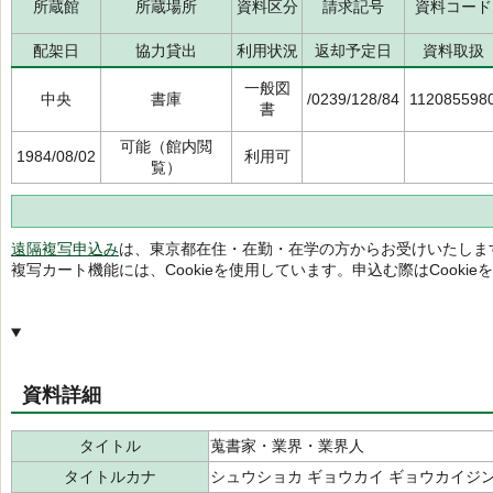
所蔵館
所蔵場所
資料区分
請求記号
資料コード
配架日
協力貸出
利用状況
返却予定日
資料取扱
一般図
中央
書庫
/0239/128/84
112085598
書
可能（館内閲
1984/08/02
利用可
覧）
遠隔複写申込み
は、東京都在住・在勤・在学の方からお受けいたしま
複写カート機能には、Cookieを使用しています。申込む際はCooki
資料詳細
タイトル
蒐書家・業界・業界人
タイトルカナ
シュウショカ ギョウカイ ギョウカイジ