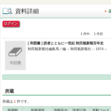
資料詳細
ログイン
1 件中、 1 件目
[ 和図書 ] 読者とともに一世紀 秋田魁新報百年史
秋田魁新報社編集局／編 -- 秋田魁新報社 -- 1974 --
所蔵
所蔵は
1
件です。
所蔵館
所蔵場所
資料区分
請求記号
資料コード