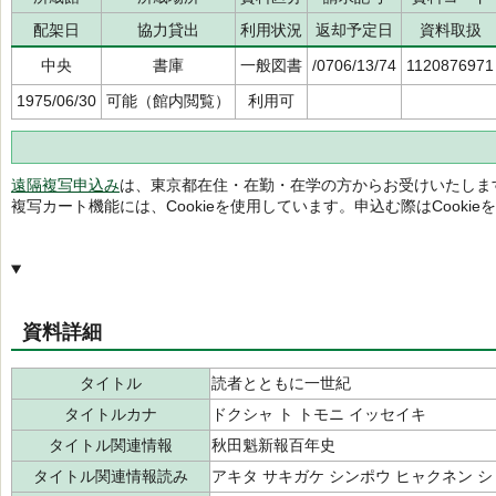
配架日
協力貸出
利用状況
返却予定日
資料取扱
中央
書庫
一般図書
/0706/13/74
1120876971
1975/06/30
可能（館内閲覧）
利用可
遠隔複写申込み
は、東京都在住・在勤・在学の方からお受けいたしま
複写カート機能には、Cookieを使用しています。申込む際はCooki
資料詳細
タイトル
読者とともに一世紀
タイトルカナ
ドクシャ ト トモニ イッセイキ
タイトル関連情報
秋田魁新報百年史
タイトル関連情報読み
アキタ サキガケ シンポウ ヒャクネン シ