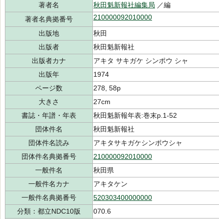
著者名
秋田魁新報社編集局
／編
210000092010000
著者名典拠番号
出版地
秋田
出版者
秋田魁新報社
出版者カナ
アキタ サキガケ シンポウ シャ
出版年
1974
ページ数
278, 58p
大きさ
27cm
書誌・年譜・年表
秋田魁新報年表:巻末p.1-52
団体件名
秋田魁新報社
団体件名読み
アキタサキガケシンポウシャ
団体件名典拠番号
210000092010000
一般件名
秋田県
一般件名カナ
アキタケン
一般件名典拠番号
520303400000000
分類：都立NDC10版
070.6