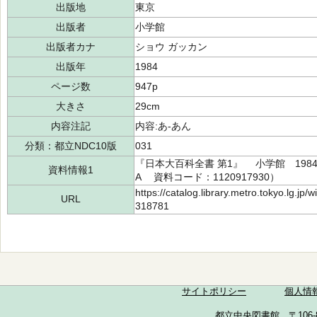
出版地
東京
出版者
小学館
出版者カナ
ショウ ガッカン
出版年
1984
ページ数
947p
大きさ
29cm
内容注記
内容:あ-あん
分類：都立NDC10版
031
『日本大百科全書 第1』 小学館 1984（
資料情報1
A 資料コード：1120917930）
https://catalog.library.metro.tokyo.lg.jp
URL
318781
サイトポリシー
個人情
都立中央図書館 〒106-857