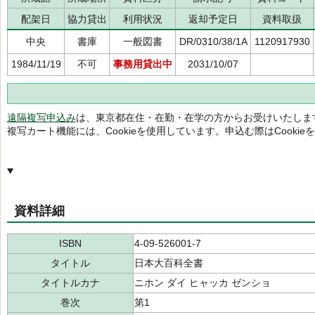
配架日
協力貸出
利用状況
返却予定日
資料取扱
中央
書庫
一般図書
DR/0310/38/1A
1120917930
1984/11/19
不可
事務用貸出中
2031/10/07
遠隔複写申込み
は、東京都在住・在勤・在学の方からお受けいたしま
複写カート機能には、Cookieを使用しています。申込む際はCooki
資料詳細
ISBN
4-09-526001-7
タイトル
日本大百科全書
タイトルカナ
ニホン ダイ ヒャッカ ゼンショ
巻次
第1