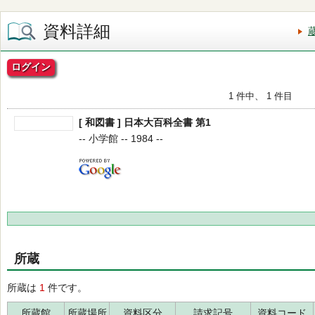
資料詳細
ログイン
1 件中、 1 件目
[ 和図書 ] 日本大百科全書 第1
-- 小学館 -- 1984 --
所蔵
所蔵は
1
件です。
所蔵館
所蔵場所
資料区分
請求記号
資料コード