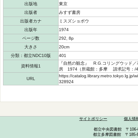
出版地
東京
出版者
みすず書房
出版者カナ
ミスズショボウ
出版年
1974
ページ数
292, 8p
大きさ
20cm
分類：都立NDC10版
401
『自然の観念』 R.G.コリングウッド／著
資料情報1
房 1974（所蔵館：多摩 請求記号：/401
https://catalog.library.metro.tokyo.lg.jp
URL
328924
サイトポリシー
個人情
都立中央図書館 〒106-857
都立多摩図書館 〒185-852