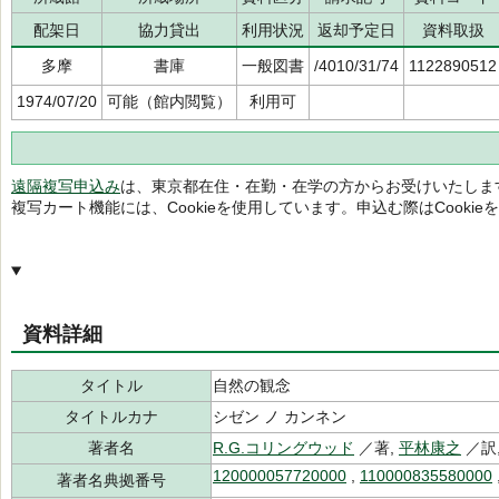
配架日
協力貸出
利用状況
返却予定日
資料取扱
多摩
書庫
一般図書
/4010/31/74
1122890512
1974/07/20
可能（館内閲覧）
利用可
遠隔複写申込み
は、東京都在住・在勤・在学の方からお受けいたしま
複写カート機能には、Cookieを使用しています。申込む際はCooki
資料詳細
タイトル
自然の観念
タイトルカナ
シゼン ノ カンネン
著者名
R.G.コリングウッド
／著,
平林康之
／訳
120000057720000
,
110000835580000
著者名典拠番号