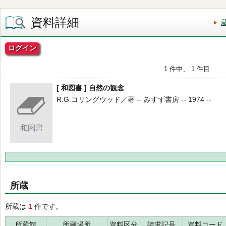
資料詳細
ログイン
1 件中、 1 件目
[ 和図書 ] 自然の観念
R.G.コリングウッド／著 -- みすず書房 -- 1974 --
所蔵
所蔵は
1
件です。
所蔵館
所蔵場所
資料区分
請求記号
資料コード