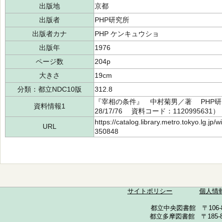
出版地
京都
出版者
PHP研究所
出版者カナ
PHP ケンキュウショ
出版年
1976
ページ数
204p
大きさ
19cm
分類：都立NDC10版
312.8
『宰相の条件』 中村菊男／著 PHP研究
資料情報1
28/17/76 資料コード：1120995631）
https://catalog.library.metro.tokyo.lg.jp
URL
350848
サイトポリシー
個人情
都立中央図書館 〒106-857
都立多摩図書館 〒185-852