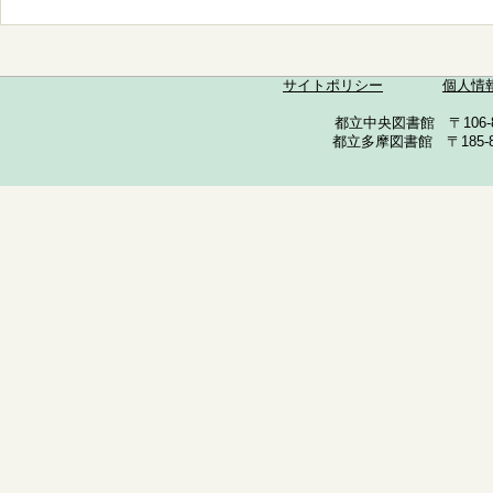
サイトポリシー
個人情
都立中央図書館 〒106-857
都立多摩図書館 〒185-852