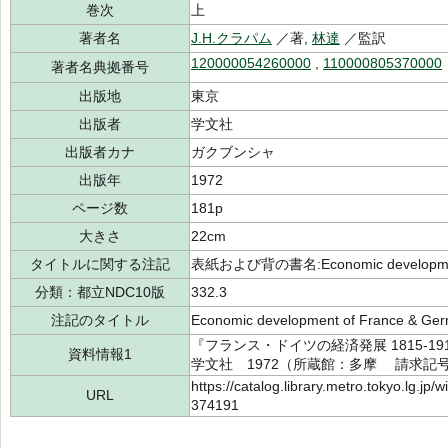
巻次
上
著者名
J.H.クラパム
／著,
林達
／監訳
120000054260000
,
110000805370000
著者名典拠番号
出版地
東京
出版者
学文社
出版者カナ
ガクブンシャ
出版年
1972
ページ数
181p
大きさ
22cm
タイトルに関する注記
表紙および背の書名:Economic development 
分類：都立NDC10版
332.3
注記のタイトル
Economic development of France & Ge
『フランス・ドイツの経済発展 1815-19
資料情報1
学文社 1972（所蔵館：多摩 請求記号：/3
https://catalog.library.metro.tokyo.lg.jp
URL
374191