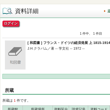
資料詳細
ログイン
1 件中、 1 件目
[ 和図書 ] フランス・ドイツの経済発展 上 1815-191
J.H.クラパム／著 -- 学文社 -- 1972 --
所蔵
所蔵は
1
件です。
所蔵館
所蔵場所
資料区分
請求記号
資料コード