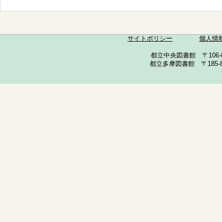
サイトポリシー
個人情
都立中央図書館 〒106-857
都立多摩図書館 〒185-852