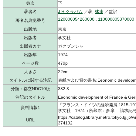
巻次
下
著者名
J.H.クラパム
／著,
林達
／監訳
120000054260000
,
110000805370000
著者名典拠番号
出版地
東京
出版者
学文社
出版者カナ
ガクブンシャ
出版年
1974
ページ数
479p
大きさ
22cm
タイトルに関する注記
表紙および背の書名:Eeonomic development 
分類：都立NDC10版
332.3
注記のタイトル
Eeonomic development of France & Ge
『フランス・ドイツの経済発展 1815-19
資料情報1
学文社 1974（所蔵館：多摩 請求記号：/3
https://catalog.library.metro.tokyo.lg.jp
URL
374192