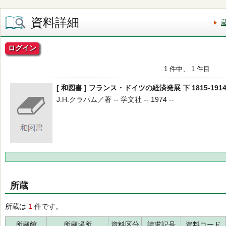
資料詳細
ログイン
1 件中、 1 件目
[ 和図書 ] フランス・ドイツの経済発展 下 1815-191
J.H.クラパム／著 -- 学文社 -- 1974 --
所蔵
所蔵は
1
件です。
所蔵館
所蔵場所
資料区分
請求記号
資料コード