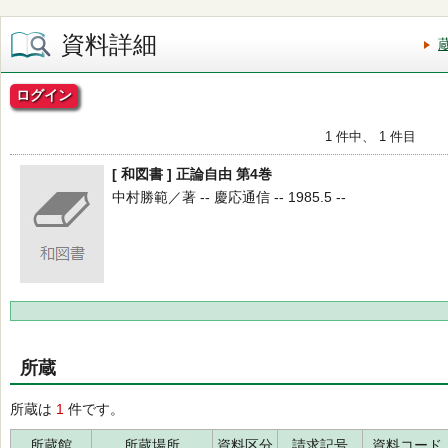
資料詳細
ログイン
1 件中、 1 件目
[ 和図書 ] 正論自由 第4巻
中村勝範／著 -- 慶応通信 -- 1985.5 --
所蔵
所蔵は
1
件です。
所蔵館
所蔵場所
資料区分
請求記号
資料コード