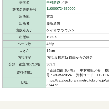
著者名
中村勝範
／著
110000724660000
著者名典拠番号
出版地
東京
出版者
慶応通信
出版者カナ
ケイオウ ツウシン
出版年
1985.5
ページ数
436p
大きさ
19cm
内容注記
内容:反核運動 自由からの逃走
分類：都立NDC10版
309.3
『正論自由 第4巻』 中村勝範／著 慶応
資料情報1
号：/3635/205/4 資料コード：112121
https://catalog.library.metro.tokyo.lg.jp
URL
374472