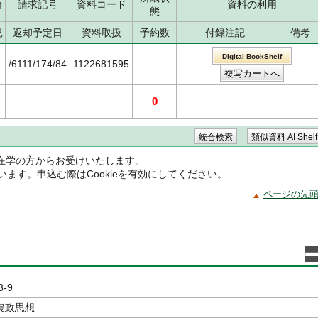
分
請求記号
資料コード
資料の利用
態
況
返却予定日
資料取扱
予約数
付録注記
備考
Digital BookShelf
/6111/174/84
1122681595
0
在学の方からお受けいたします。
ています。申込む際はCookieを有効にしてください。
ページの先
3-9
農政思想