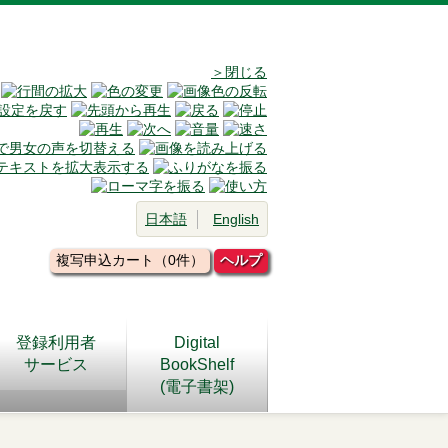
＞閉じる
日本語
English
複写申込カート（0件）
ヘルプ
登録利用者
Digital
サービス
BookShelf
(電子書架)