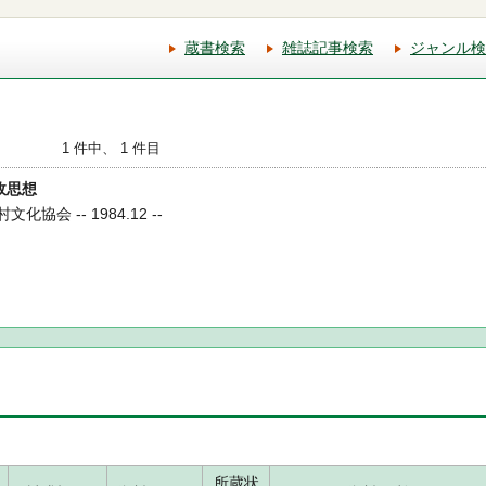
蔵書検索
雑誌記事検索
ジャンル検
1 件中、 1 件目
農政思想
化協会 -- 1984.12 --
所蔵状