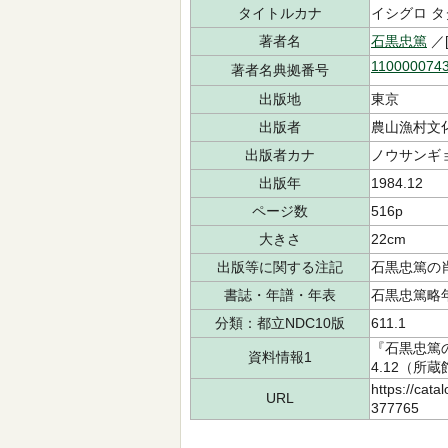
タイトルカナ
イシグロ タ
著者名
石黒忠篤
／[
110000074
著者名典拠番号
出版地
東京
出版者
農山漁村文
出版者カナ
ノウサンギ
出版年
1984.12
ページ数
516p
大きさ
22cm
出版等に関する注記
石黒忠篤の
書誌・年譜・年表
石黒忠篤略年譜
分類：都立NDC10版
611.1
『石黒忠篤の
資料情報1
4.12（所蔵
https://cata
URL
377765