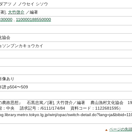
ダアツ ノ ノウセイ シソウ
著],
大竹啓介
／編著
330000
,
110000188550000
化協会
ョソンブンカキョウカイ
肖像あり
:p504〜509
農政思想』 石黒忠篤／[著], 大竹啓介／編著 農山漁村文化協会 19
館：中央 請求記号：/6111/174/84 資料コード：1122681595）
log.library.metro.tokyo.lg.jp/winj/opac/switch-detail.do?lang=ja&bibid=11
ページの先