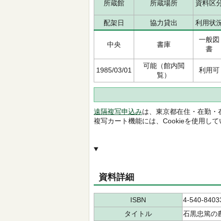
所蔵館
所蔵場所
資料区
配架日
協力貸出
利用状
一般図
中央
書庫
書
可能（館内閲
1985/03/01
利用可
覧）
遠隔複写申込み
は、東京都在住・在勤・
複写カート機能には、Cookieを使用し
資料詳細
ISBN
4-540-8403
タイトル
石黒忠篤の