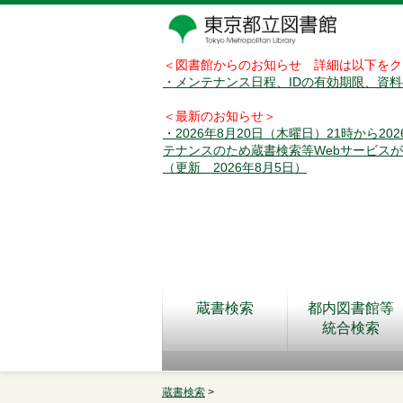
＜図書館からのお知らせ 詳細は以下をク
・メンテナンス日程、IDの有効期限、資
＜最新のお知らせ＞
・2026年8月20日（木曜日）21時から2
テナンスのため蔵書検索等Webサービス
（更新 2026年8月5日）
蔵書検索
都内図書館等
統合検索
蔵書検索
>