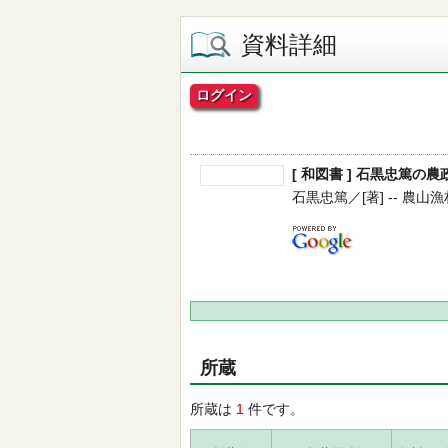
資料詳細
ログイン
[ 和図書 ] 石黒忠篤の
石黒忠篤／[著] -- 農山漁村文
所蔵
所蔵は
1
件です。