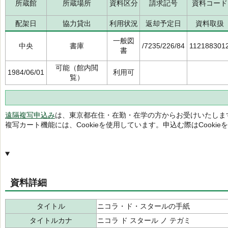
所蔵館
所蔵場所
資料区分
請求記号
資料コード
配架日
協力貸出
利用状況
返却予定日
資料取扱
一般図
中央
書庫
/7235/226/84
112188301
書
可能（館内閲
1984/06/01
利用可
覧）
遠隔複写申込み
は、東京都在住・在勤・在学の方からお受けいたしま
複写カート機能には、Cookieを使用しています。申込む際はCooki
資料詳細
タイトル
ニコラ・ド・スタールの手紙
タイトルカナ
ニコラ ド スタール ノ テガミ