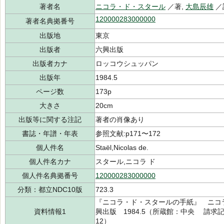
著者名
ニコラ・ド・スタール
／著,
大島辰雄
／
120000283000000
著者名典拠番号
出版地
東京
出版者
六興出版
出版者カナ
ロッコウシュッパン
出版年
1984.5
ページ数
173p
大きさ
20cm
出版等に関する注記
著者の肖像あり
書誌・年譜・年表
参照文献:p171〜172
個人件名
Staël,Nicolas de.
個人件名カナ
スタール,ニコラ ド
個人件名典拠番号
120000283000000
分類：都立NDC10版
723.3
『ニコラ・ド・スタールの手紙』 ニコ
資料情報1
興出版 1984.5（所蔵館：中央 請求記号：
12）