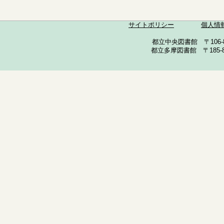
サイトポリシー
個人情
都立中央図書館 〒106-857
都立多摩図書館 〒185-852