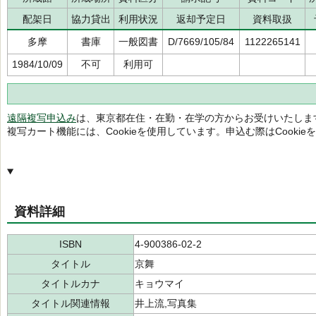
配架日
協力貸出
利用状況
返却予定日
資料取扱
多摩
書庫
一般図書
D/7669/105/84
1122265141
1984/10/09
不可
利用可
遠隔複写申込み
は、東京都在住・在勤・在学の方からお受けいたしま
複写カート機能には、Cookieを使用しています。申込む際はCooki
資料詳細
ISBN
4-900386-02-2
タイトル
京舞
タイトルカナ
キョウマイ
タイトル関連情報
井上流,写真集