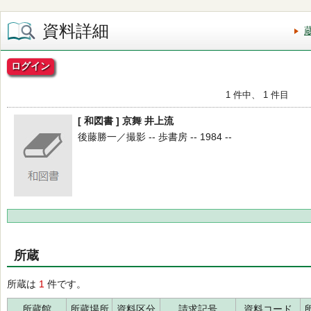
資料詳細
ログイン
1 件中、 1 件目
[ 和図書 ] 京舞 井上流
後藤勝一／撮影 -- 歩書房 -- 1984 --
所蔵
所蔵は
1
件です。
所蔵館
所蔵場所
資料区分
請求記号
資料コード