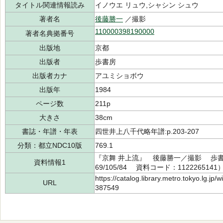
タイトル関連情報読み
イノウエ リュウ,シャシン シュウ
著者名
後藤勝一
／撮影
110000398190000
著者名典拠番号
出版地
京都
出版者
歩書房
出版者カナ
アユミショボウ
出版年
1984
ページ数
211p
大きさ
38cm
書誌・年譜・年表
四世井上八千代略年譜:p.203-207
分類：都立NDC10版
769.1
『京舞 井上流』 後藤勝一／撮影 歩書房
資料情報1
69/105/84 資料コード：1122265141
https://catalog.library.metro.tokyo.lg.jp
URL
387549