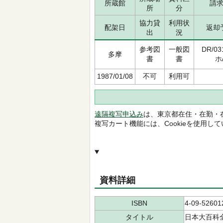
所蔵館
請
所
分
協力貸
利用状
配架日
返却
出
況
参考図
一般図
DR/0
多摩
書
書
ホ
1987/01/08
不可
利用可
遠隔複写申込み
は、東京都在住・在勤・
複写カート機能には、Cookieを使用し
資料詳細
ISBN
4-09-52601
タイトル
日本大百科