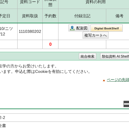
求記号
資料コード
資料の利用
態
予定日
資料取扱
予約数
付録注記
備考
配架図
310/ニツ
Digital BookShelf
1110380202
/12
0
在学の方からお受けいたします。
ています。申込む際はCookieを有効にしてください。
ページの先
2-2
全書