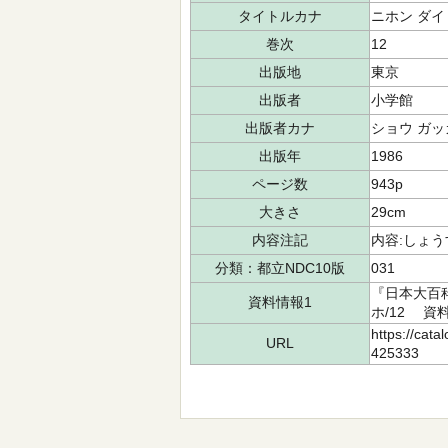
タイトルカナ
ニホン ダイ
巻次
12
出版地
東京
出版者
小学館
出版者カナ
ショウ ガッ
出版年
1986
ページ数
943p
大きさ
29cm
内容注記
内容:しょう
分類：都立NDC10版
031
『日本大百科
資料情報1
ホ/12 資料
https://cata
URL
425333