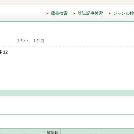
蔵書検索
雑誌記事検索
ジャンル検
1 件中、 1 件目
 12
所蔵状