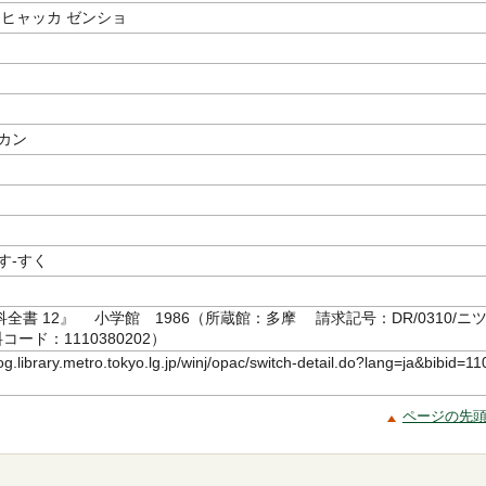
 ヒャッカ ゼンショ
カン
す-すく
全書 12』 小学館 1986（所蔵館：多摩 請求記号：DR/0310/ニ
コード：1110380202）
log.library.metro.tokyo.lg.jp/winj/opac/switch-detail.do?lang=ja&bibid=11
ページの先