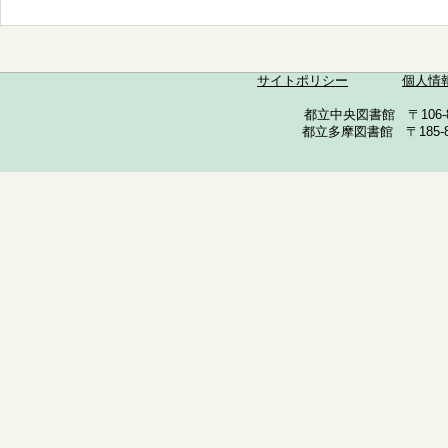
サイトポリシー
個人情
都立中央図書館 〒106-857
都立多摩図書館 〒185-852