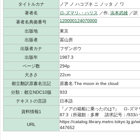
タイトルカナ
ノア ノ ハコブネ ニ ノッタ ノ ワ
著者名
ロ-ズマリ-・ハリス
／作,
浜本武雄
／訳
120000124070000
著者名典拠番号
出版地
東京
出版者
冨山房
出版者カナ
フザンボウ
出版年
1987.3
ページ数
294p
大きさ
22cm
都立翻訳原書名注記
原書名:The moon in the cloud
分類：都立NDC10版
933
テキストの言語
日本語
『ノアの箱船に乗ったのは?』 ロ-ズマリ
資料情報1
87.3（所蔵館：多摩 請求記号：/933/ハ1
https://catalog.library.metro.tokyo.lg.jp
URL
447652