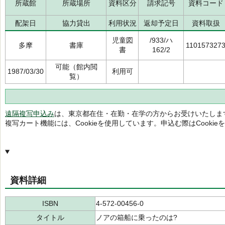
所蔵館
所蔵場所
資料区分
請求記号
資料コード
配架日
協力貸出
利用状況
返却予定日
資料取扱
児童図
/933/ハ
多摩
書庫
110157327
書
162/2
可能（館内閲
1987/03/30
利用可
覧）
遠隔複写申込み
は、東京都在住・在勤・在学の方からお受けいたしま
複写カート機能には、Cookieを使用しています。申込む際はCooki
資料詳細
ISBN
4-572-00456-0
タイトル
ノアの箱船に乗ったのは?