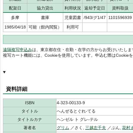
配架日
協力貸出
利用状況
返却予定日
資料取扱
多摩
書庫
児童図書
/943/グ1/47
1101596939
1985/04/18
可能（館内閲覧）
利用可
遠隔複写申込み
は、東京都在住・在勤・在学の方からお受けいたしま
複写カート機能には、Cookieを使用しています。申込む際はCooki
資料詳細
ISBN
4-323-00133-9
タイトル
へんぜるとぐれ-てる
タイトルカナ
ヘンゼル ト グレ-テル
著者名
グリム
／さく,
三越左千夫
／ぶん,
花村