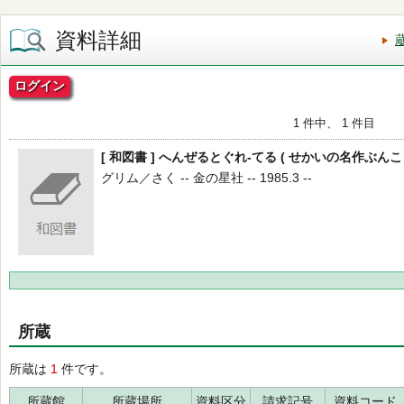
資料詳細
ログイン
1 件中、 1 件目
[ 和図書 ] へんぜるとぐれ-てる ( せかいの名作ぶんこ 3
グリム／さく -- 金の星社 -- 1985.3 --
所蔵
所蔵は
1
件です。
所蔵館
所蔵場所
資料区分
請求記号
資料コード