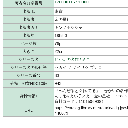
120000115730000
著者名典拠番号
出版地
東京
出版者
金の星社
出版者カナ
キンノホシシャ
出版年
1985.3
ページ数
76p
大きさ
22cm
シリーズ名
せかいの名作ぶんこ
シリーズ名のルビ等
セカイ ノ メイサク ブンコ
シリーズ番号
33
分類：都立NDC10版
943
『へんぜるとぐれ-てる』（せかいの名作ぶ
資料情報1
ん , 花村えい子／え 金の星社 1985.
資料コード：1101596939）
https://catalog.library.metro.tokyo.lg.jp
URL
448079