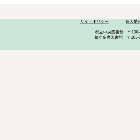
サイトポリシー
個人情
都立中央図書館 〒106-857
都立多摩図書館 〒185-852