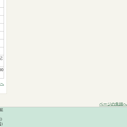
記
00
頭へ
ページの先頭へ
せ
図
）
図
）