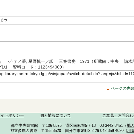
ボウ
』 ゲ-テ／著, 星野慎一／訳 三笠書房 1971（所蔵館：中央 請求
/ゲ1/1 資料コード：1123494069）
log.library.metro.tokyo.lg.jp/winj/opac/switch-detail.do?lang=ja&bibid=11
ページの先
サイトポリシー
個人情報について
ご意見・お問合わ
都立中央図書館 〒106-8575 港区南麻布5-7-13 03-3442-8451（
地
都立多摩図書館 〒185-8520 国分寺市泉町2-2-26 042-359-4020（
地