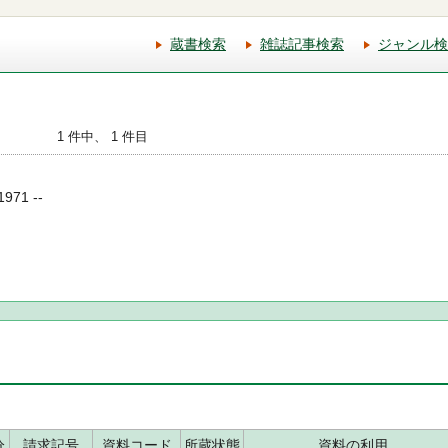
蔵書検索
雑誌記事検索
ジャンル検
1 件中、 1 件目
971 --
分
請求記号
資料コード
所蔵状態
資料の利用