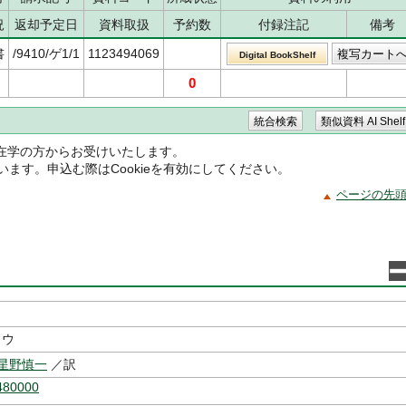
況
返却予定日
資料取扱
予約数
付録注記
備考
書
/9410/ゲ1/1
1123494069
Digital BookShelf
0
在学の方からお受けいたします。
ています。申込む際はCookieを有効にしてください。
ページの先
ュウ
星野慎一
／訳
480000