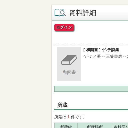
資料詳細
ログイン
[ 和図書 ] ゲ-テ詩集
ゲ-テ／著 -- 三笠書房 -- 1
所蔵
所蔵は
1
件です。
所蔵館
所蔵場所
資料区