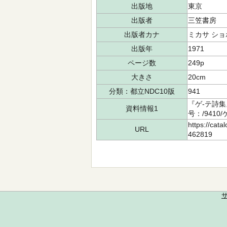
出版地
東京
出版者
三笠書房
出版者カナ
ミカサ ショ
出版年
1971
ページ数
249p
大きさ
20cm
分類：都立NDC10版
941
『ゲ-テ詩集
資料情報1
号：/9410
https://cata
URL
462819