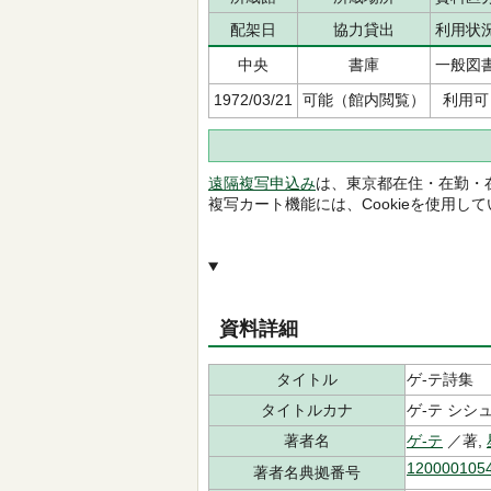
配架日
協力貸出
利用状
中央
書庫
一般図
1972/03/21
可能（館内閲覧）
利用可
遠隔複写申込み
は、東京都在住・在勤・
複写カート機能には、Cookieを使用し
資料詳細
タイトル
ゲ-テ詩集
タイトルカナ
ゲ-テ シシ
著者名
ゲ-テ
／著,
120000105
著者名典拠番号