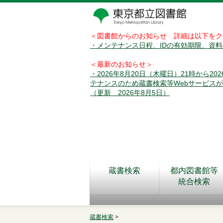
＜図書館からのお知らせ 詳細は以下をク
・メンテナンス日程、IDの有効期限、資
＜最新のお知らせ＞
・2026年8月20日（木曜日）21時から2
テナンスのため蔵書検索等Webサービス
（更新 2026年8月5日）
蔵書検索
都内図書館等
統合検索
蔵書検索
>