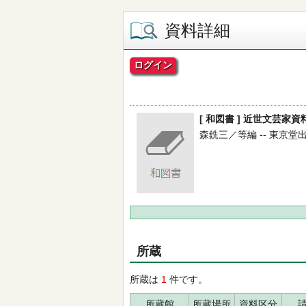
資料詳細
ログイン
[ 和図書 ] 近世文芸家
森銑三／等編 -- 東京堂出版 -
所蔵
所蔵は
1
件です。
所蔵館
所蔵場所
資料区分