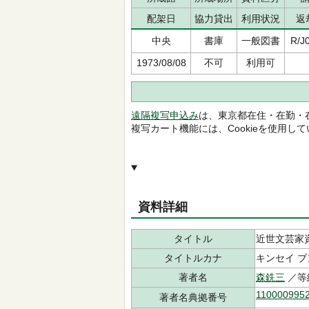
配架日
協力貸出
利用状況
返
中央
書庫
一般図書
R/J
1973/08/08
不可
利用可
遠隔複写申込み
は、東京都在住・在勤・
複写カート機能には、Cookieを使用し
資料詳細
タイトル
近世文芸家
タイトルカナ
キンセイ ブ
著者名
森銑三
／等
110000995
著者名典拠番号