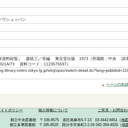
ドウシュッパン
家資料綜覧』 森銑三／等編 東京堂出版 1973（所蔵館：中央 請
35/1A/73 資料コード：1123575597）
log.library.metro.tokyo.lg.jp/winj/opac/switch-detail.do?lang=ja&bibid=11
ページの先
サイトポリシー
個人情報について
ご意見・お問合わ
都立中央図書館 〒106-8575 港区南麻布5-7-13 03-3442-8451（
地
都立多摩図書館 〒185-8520 国分寺市泉町2-2-26 042-359-4020（
地