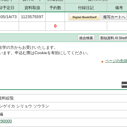
却予定日
資料取扱
予約数
付録注記
備考
035/1A/73
1123575597
Digital BookShelf
0
在学の方からお受けいたします。
ています。申込む際はCookieを有効にしてください。
ページの先
資料綜覧
ンゲイカ シリョウ ソウラン
編
290000