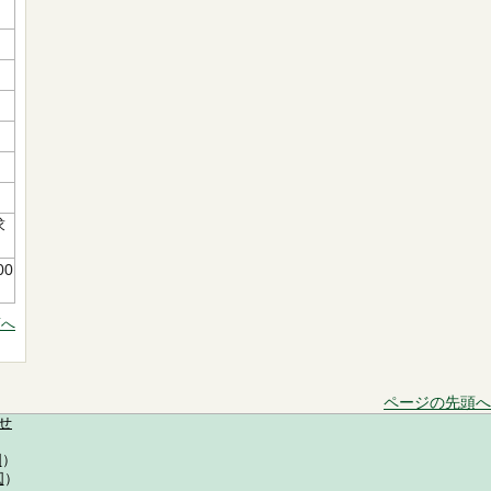
求
00
頭へ
ページの先頭へ
せ
図
）
図
）