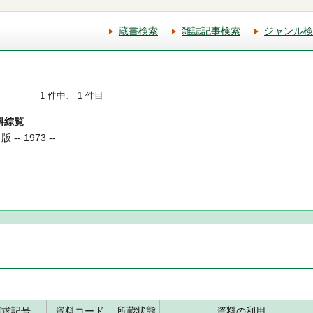
蔵書検索
雑誌記事検索
ジャンル検
1 件中、 1 件目
資料綜覧
- 1973 --
請求記号
資料コード
所蔵状態
資料の利用