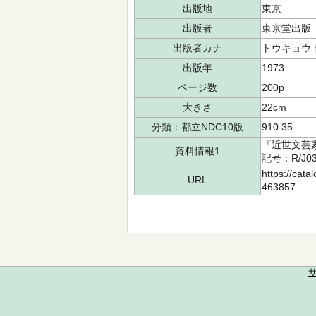
出版地
東京
出版者
東京堂出版
出版者カナ
トウキョウ
出版年
1973
ページ数
200p
大きさ
22cm
分類：都立NDC10版
910.35
『近世文芸
資料情報1
記号：R/J0
https://cata
URL
463857