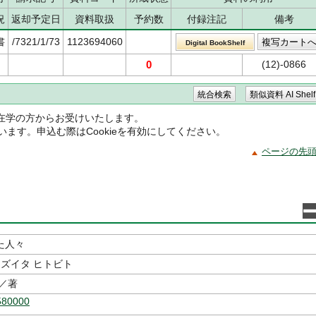
況
返却予定日
資料取扱
予約数
付録注記
備考
書
/7321/1/73
1123694060
Digital BookShelf
0
(12)-0866
在学の方からお受けいたします。
ています。申込む際はCookieを有効にしてください。
ページの先
た人々
キズイタ ヒトビト
／著
580000