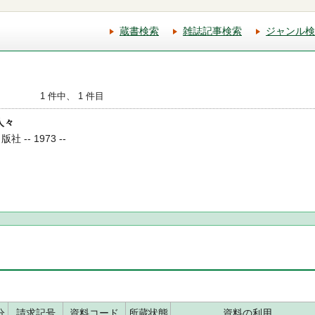
蔵書検索
雑誌記事検索
ジャンル検
1 件中、 1 件目
人々
 -- 1973 --
分
請求記号
資料コード
所蔵状態
資料の利用