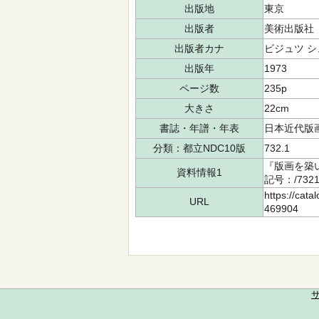
出版地
東京
出版者
美術出版社
出版者カナ
ビジュツ シ
出版年
1973
ページ数
235p
大きさ
22cm
書誌・年譜・年表
日本近代版画史
分類：都立NDC10版
732.1
『版画を築
資料情報1
記号：/732
https://cata
URL
469904