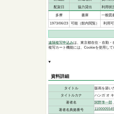
配架日
協力貸出
利用状
多摩
書庫
一般図
1973/06/23
可能（館内閲覧）
利用可
遠隔複写申込み
は、東京都在住・在勤・
複写カート機能には、Cookieを使用し
資料詳細
タイトル
版画を築い
タイトルカナ
ハンガ オ 
著者名
関野準一郎
110000554
著者名典拠番号