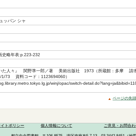
ュッパン シャ
略年表:p.223-232
いた人々』 関野準一郎／著 美術出版社 1973（所蔵館：多摩 請
1/1/73 資料コード：1123694060）
log.library.metro.tokyo.lg.jp/winj/opac/switch-detail.do?lang=ja&bibid=11
ページの先
サイトポリシー
個人情報について
ご意見・お問合わ