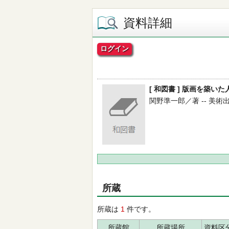
資料詳細
ログイン
[ 和図書 ] 版画を築いた
関野準一郎／著 -- 美術出版社
所蔵
所蔵は
1
件です。
所蔵館
所蔵場所
資料区